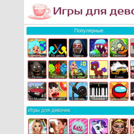
Популярные
Девочкам
На двоих
Хоррор
1234567890
Растения
Гренни
3 игрока
Ио игры
Креатор
Гонки
Г
Рус Машины
Для детей
Стикмен
Пианино
КрасныйШар
Игры для девочек