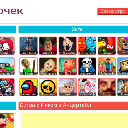
Новые игры
Хиты
Генри
Siren Head
Мисс Ти
Мороженщик
Огонь Вода
Слизарио
ФН
онки на 2
Балди
Малыш ада
На 1
Андертейл
Майнкрафт
Ког
Фрайдей
Амонг Ас
Brawl Stars
А4
Гача Лайф
Сосед
Робл
Битва с Инком в Андертейл