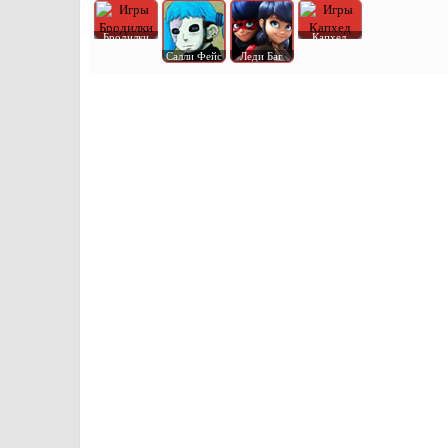
Бродилки
Капхед
Салли Фейс
Леди Баг