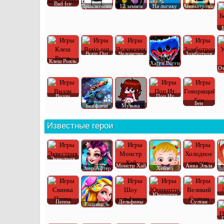
Bad Ice
Приключения
12 замков
На логику
Аниматроник
Brain Out
Человечки
Зомботрон
Клеш Рояль
Хагги Вагги
От
Вилли
Поп Ит
Бен
Без флеш
Музыка
Известные герои
Эквестрия
Монстр Хай
Анна Эльза
Эвер Афтер
Хейзел
Юникитти
Пеппа
Дельфины
Султан
Рапунцель