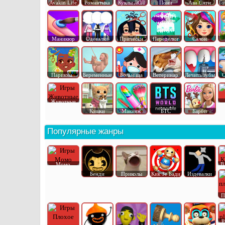
Avakin Life
Романтика
Куклы ЛОЛ
Пони
Ава Сити
Го
Маникюр
Одевалки
Прически
Переделки
Салон
Парикма..
Беременные
Больница
Ветеринар
Лечить зубы
О
Животные
Кошки
Макияж
БТС
Барби
Популярные жанры
Момо
В
Бенди
Приколы
Кик Зе Бади
Издевалки
П
P