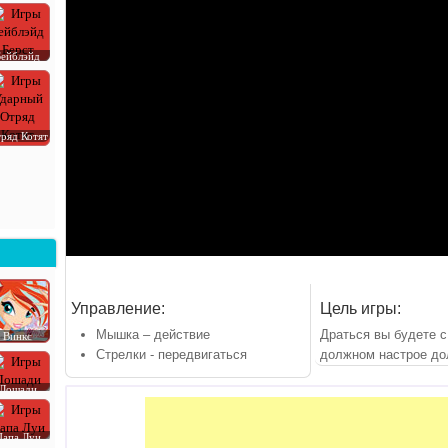
Бейблэйд
ряд Котят
Управление:
Цель игры:
Мышка – действие
Драться вы будете с
Винкс
Стрелки - передвигаться
должном настрое до
Лошади
Папа Луи