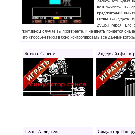
делать это будет в
возможность выбо
предпочтений выбир
битвы вы будете иг
душой героя. Его 
противном случае вы проиграете, и начинать придется снача
что способен герой важно контролировать все данные которы
Битва с Сансом
Андертейл фан иг
Песни Андертейл
Симулятор Папир