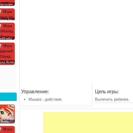
ластилин
lague Inc
Бейблэйд
ряд Котят
Управление:
Цель игры:
Мышка - действие.
Вылечить ребенка.
Винкс