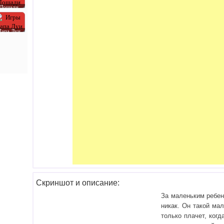
Лошади
Папа Луи
Скриншот и описание:
За маленьким ребен
никак. Он такой ма
только плачет, когд