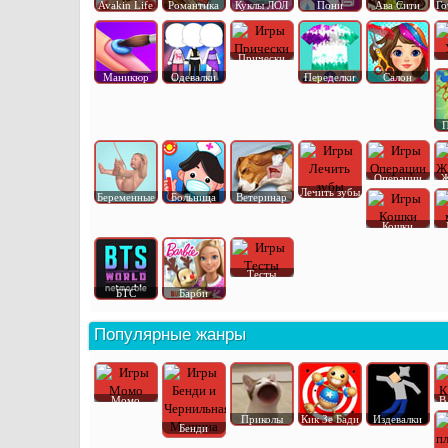
Avakin Life
Романтика
Куклы ЛОЛ
Пони
Ава Сити
Го
Прически
Маникюр
Одевалки
Переделки
Салон
П
Операции
Ж
Лечить зубы
Беременные
Больница
Ветеринар
Кошки
Тесты
БТС
Барби
Популярные жанры
Момо
В
Приколы
Кик Зе Бади
Издевалки
Бенди