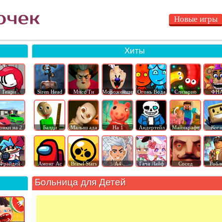
Новые игры
Хиты
Генри
Siren Head
Мисс Ти
Мороженщик
Огонь Вода
Слизарио
ФН
онки на 2
Балди
Малыш ада
На 1
Андертейл
Майнкрафт
Ког
Фрайдей
Амонг Ас
Brawl Stars
А4
Гача Лайф
Сосед
Робл
Больница для Детей