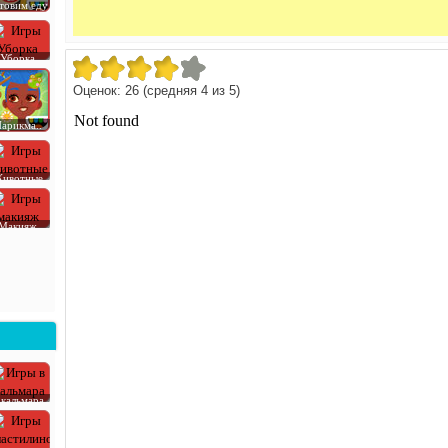
товим еду
Уборка
Оценок:
26
(средняя
4
из
5
)
арикма..
ивотные
Макияж
 кальмара