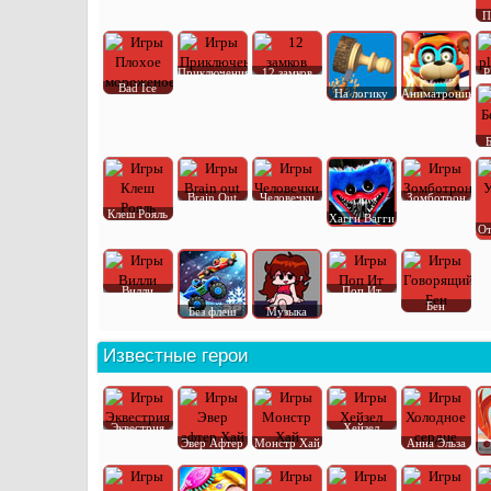
П
Приключения
12 замков
P
Bad Ice
На логику
Аниматроник
Brain Out
Человечки
Зомботрон
Клеш Рояль
Хагги Вагги
От
Вилли
Поп Ит
Бен
Без флеш
Музыка
Известные герои
Эквестрия
Хейзел
Эвер Афтер
Монстр Хай
Анна Эльза