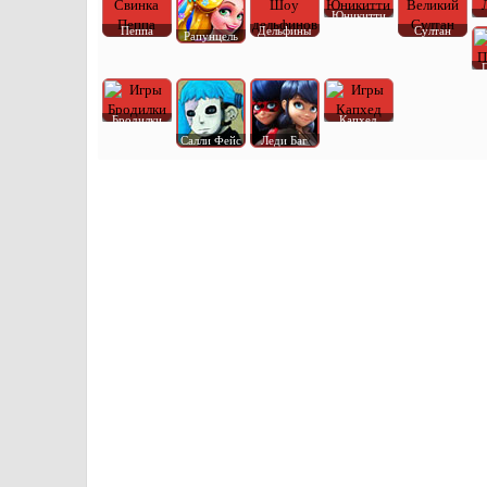
Юникитти
Пеппа
Дельфины
Султан
Рапунцель
Бродилки
Капхед
Салли Фейс
Леди Баг