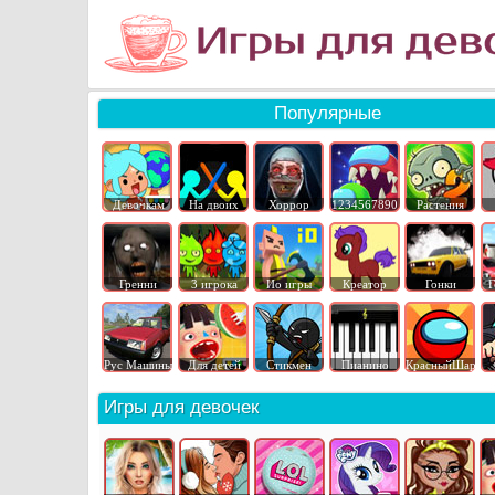
Популярные
Девочкам
На двоих
Хоррор
1234567890
Растения
Гренни
3 игрока
Ио игры
Креатор
Гонки
Г
Рус Машины
Для детей
Стикмен
Пианино
КрасныйШар
Игры для девочек