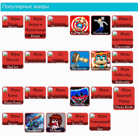
Популярные жанры
Приколы
Момо
В кальмара
Кик Зе Бади
Издевалки
Бенди
Пластилин
Приключения
12 замков
Plague Inc
Bad Ice
На логику
Аниматроник
Бейблэйд
Brain Out
Человечки
Зомботрон
Клеш Рояль
Хагги Вагги
Отряд Котят
Вилли
Поп Ит
Бен
Без флеш
Музыка