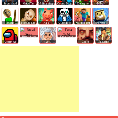
Siren Head
Мисс Ти
Мороженщик
Огонь Вода
Слизарио
ФНАФ
Балди
Малыш ада
На 1
Андертейл
Майнкрафт
Когама
Brawl Stars
Гача Лайф
Амонг Ас
А4
Сосед
Роблокс