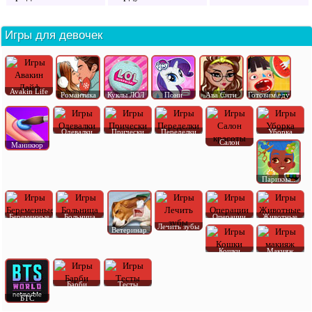
Игры для девочек
Avakin Life
Романтика
Куклы ЛОЛ
Пони
Ава Сити
Готовим еду
Одевалки
Прически
Переделки
Уборка
Салон
Маникюр
Парикма..
Беременные
Больница
Операции
Животные
Лечить зубы
Ветеринар
Кошки
Макияж
Барби
Тесты
БТС