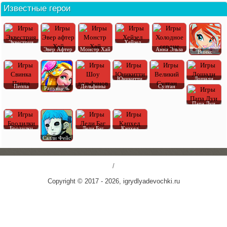
Известные герои
Эквестрия
Хейзел
Эвер Афтер
Монстр Хай
Анна Эльза
Винкс
Юникитти
Лошади
Пеппа
Дельфины
Султан
Рапунцель
Папа Луи
Бродилки
Леди Баг
Капхед
Салли Фейс
/
Copyright © 2017 - 2026, igrydlyadevochki.ru