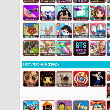
Avakin Life
Романтика
Куклы ЛОЛ
Пони
Ава Сити
Го
Маникюр
Одевалки
Прически
Переделки
Салон
Парикма..
Беременные
Больница
Ветеринар
Лечить зубы
О
Животные
Кошки
Макияж
БТС
Барби
Популярные жанры
В
Момо
Бенди
Приколы
Кик Зе Бади
Издевалки
П