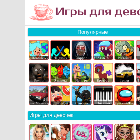
Популярные
Девочкам
На двоих
Хоррор
1234567890
Растения
Гренни
3 игрока
Ио игры
Креатор
Гонки
Г
Рус Машины
Для детей
Стикмен
Пианино
КрасныйШар
Игры для девочек