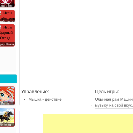
lague Inc
омботрон
ряд Котят
Управление:
Цель игры:
Мышка - действие
Обычная рам Машин
Винкс
музыку на свой вкус
Лошади