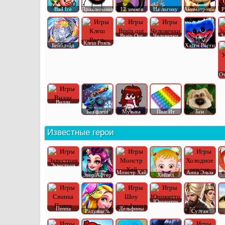
Bad Ice
Приключения
12 замков
На логику
Аниматроник
P
Brain Out
Человечки
З
Клеш Рояль
Бейблэйд
Хагги Вагги
От
Вилли
Без флеш
Музыка
Поп Ит
Бен
Известные герои
Эквестрия
Монстр Хай
Анна Эльза
Эвер Афтер
Хейзел
Юникитти
Пеппа
Дельфины
Рапунцель
Султан