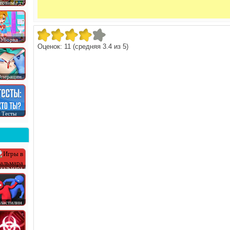
товим еду
Уборка
Оценок:
11
(средняя
3.4
из
5
)
перации
Тесты
 кальмара
ластилин