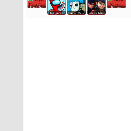
Папа Луи
Капхед
Бродилки
Салли Фейс
Леди Баг