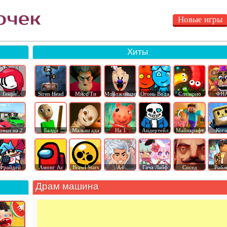
Новые игры
Хиты
Генри
Siren Head
Мисс Ти
Мороженщик
Огонь Вода
Слизарио
ФН
онки на 2
Балди
Малыш ада
На 1
Андертейл
Майнкрафт
Ког
Фрайдей
Амонг Ас
Brawl Stars
А4
Гача Лайф
Сосед
Робл
Драм машина