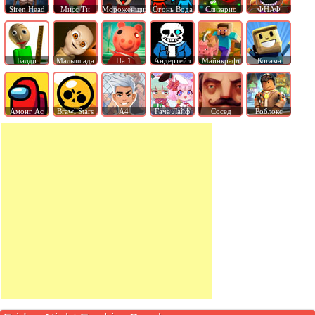
Siren Head
Мисс Ти
Мороженщик
Огонь Вода
Слизарио
ФНАФ
Балди
Малыш ада
На 1
Андертейл
Майнкрафт
Когама
Амонг Ас
Brawl Stars
А4
Гача Лайф
Сосед
Роблокс