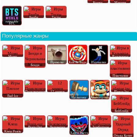
Кошки
Макияж
Барби
Тесты
БТС
Популярные жанры
Момо
В кальмара
Приколы
Кик Зе Бади
Издевалки
Бенди
Пластилин
Приключения
12 замков
Plague Inc
Bad Ice
На логику
Аниматроник
Бейблэйд
Brain Out
Человечки
Зомботрон
Клеш Рояль
Хагги Вагги
Отряд Котят