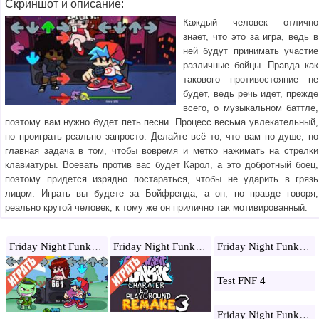
Скриншот и описание:
Каждый человек отлично
знает, что это за игра, ведь в
ней будут принимать участие
различные бойцы. Правда как
такового противостояние не
будет, ведь речь идет, прежде
всего, о музыкальном баттле,
поэтому вам нужно будет петь песни. Процесс весьма увлекательный,
но проиграть реально запросто. Делайте всё то, что вам по душе, но
главная задача в том, чтобы вовремя и метко нажимать на стрелки
клавиатуры. Воевать против вас будет Карол, а это добротный боец,
поэтому придется изрядно постараться, чтобы не ударить в грязь
лицом. Играть вы будете за Бойфренда, а он, по правде говоря,
реально крутой человек, к тому же он прилично так мотивированный.
Friday Night Funkin Flippy
Friday Night Funkin Test Playground 3
Friday Night Funkin Hank mod
Test FNF 4
Friday Night Funkin: Starlight Mayhem