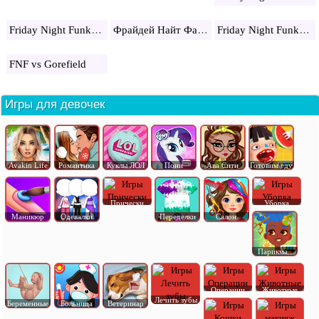
Friday Night Funkin: freddy
Фрайдей Найт Фанкин на двоих
Friday Night Funkin vs Dusttale
FNF vs Gorefield
Игры для девочек
Avakin Life
Романтика
Куклы ЛОЛ
Пони
Ава Сити
Готовим еду
Прически
Уборка
Маникюр
Одевалки
Переделки
Салон
Парикма..
Операции
Животные
Лечить зубы
Беременные
Больница
Ветеринар