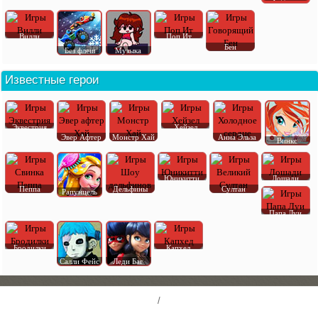
Вилли
Поп Ит
Бен
Без флеш
Музыка
Известные герои
Эквестрия
Хейзел
Эвер Афтер
Монстр Хай
Анна Эльза
Винкс
Юникитти
Лошади
Пеппа
Дельфины
Султан
Рапунцель
Папа Луи
Бродилки
Капхед
Салли Фейс
Леди Баг
/