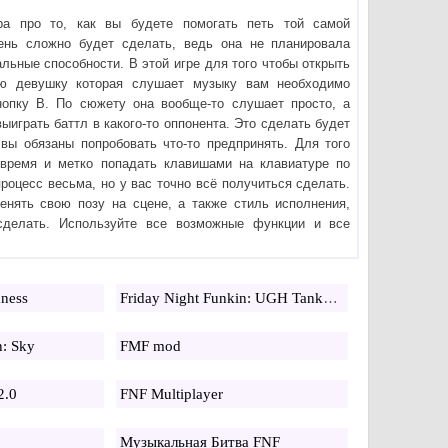
ра про то, как вы будете помогать петь той самой
ень сложно будет сделать, ведь она не планировала
альные способности. В этой игре для того чтобы открыть
ю девушку которая слушает музыку вам необходимо
нопку B. По сюжету она вообще-то слушает просто, а
ыиграть баттл в какого-то оппонента. Это сделать будет
вы обязаны попробовать что-то предпринять. Для того
овремя и метко попадать клавишами на клавиатуре по
роцесс весьма, но у вас точно всё получиться сделать.
енять свою позу на сцене, а также стиль исполнения,
делать. Используйте все возможные функции и все
Friday Night Funkin: UGH Tankman
ness
n: Sky
FMF mod
2.0
FNF Multiplayer
Музыкальная Битва FNF