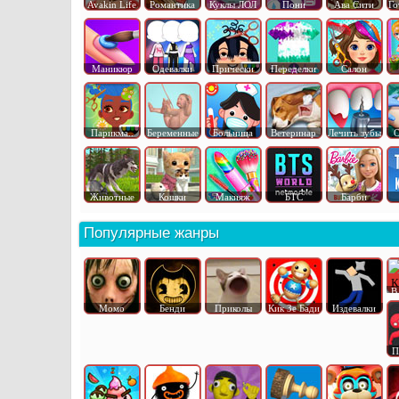
Avakin Life
Романтика
Куклы ЛОЛ
Пони
Ава Сити
Го
Маникюр
Одевалки
Прически
Переделки
Салон
Парикма..
Беременные
Больница
Ветеринар
Лечить зубы
О
Животные
Кошки
Макияж
БТС
Барби
Популярные жанры
В
Момо
Бенди
Приколы
Кик Зе Бади
Издевалки
П