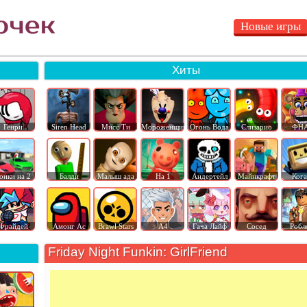
Новые игры
Хиты
Генри
Siren Head
Мисс Ти
Мороженщик
Огонь Вода
Слизарио
ФН
онки на 2
Балди
Малыш ада
На 1
Андертейл
Майнкрафт
Ког
Фрайдей
Амонг Ас
Brawl Stars
А4
Гача Лайф
Сосед
Робл
Friday Night Funkin: GirlFriend