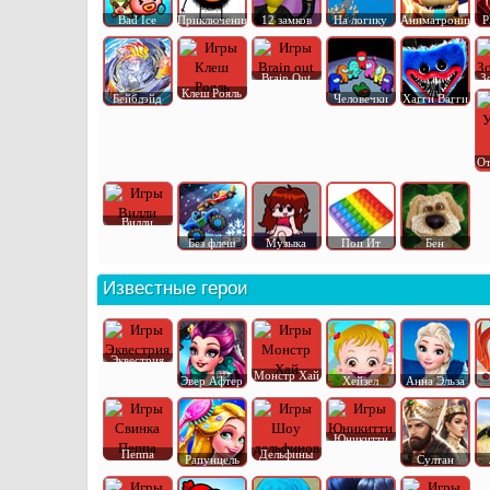
Bad Ice
Приключения
12 замков
На логику
Аниматроник
P
Brain Out
З
Клеш Рояль
Бейблэйд
Человечки
Хагги Вагги
От
Вилли
Без флеш
Музыка
Поп Ит
Бен
Известные герои
Эквестрия
Монстр Хай
Эвер Афтер
Хейзел
Анна Эльза
Юникитти
Пеппа
Дельфины
Рапунцель
Султан