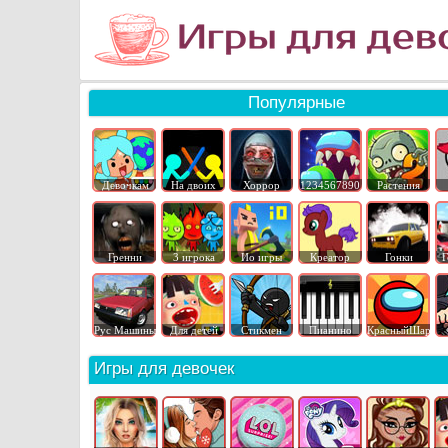
Популярные
Девочкам
На двоих
Хоррор
1234567890
Растения
Гренни
3 игрока
Ио игры
Креатор
Гонки
Г
Рус Машины
Для детей
Стикмен
Пианино
КрасныйШар
Игры для девочек