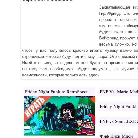
Захватывающая иг
ГирлФринд. Это оч
проявлять свои вок
эту всеми любиму
будет нажать на к
Бойфренд пробует в
весьма сложно, но 
чтобы у вас получалось красиво играть музыку важно в
стрелочкам которые будут идти снизу вверх. Это сложный п
Имейте в виду, что здесь можно будет во время пения м
поэтому вам необходимо будет подумать, как лучше с
возможности, которые только есть здесь.
Friday Night Funkin: RetroSpecter mod
FNF Vs. Mario Mad
Friday Night Funki
FNF vs Sonic.EXE 
Фнф Киси Миси