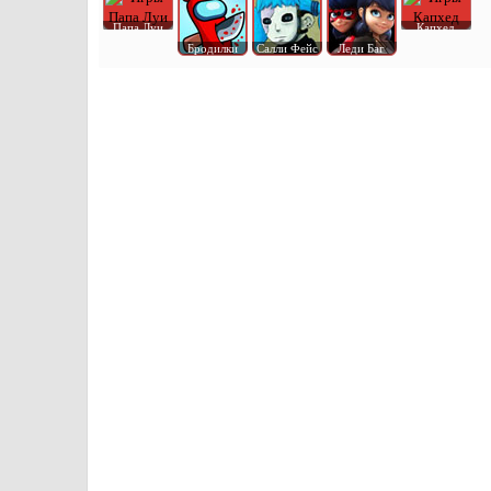
Папа Луи
Капхед
Бродилки
Салли Фейс
Леди Баг