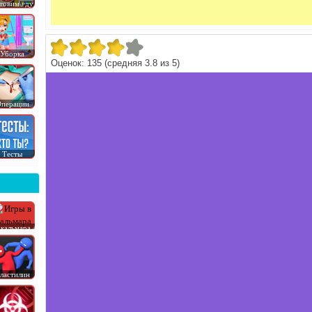
товим еду
Уборка
Оценок:
135
(средняя
3.8
из
5
)
перации
Тесты
 кальмара
ластилин