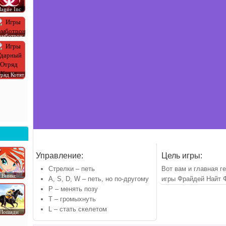
lague Inc
омботрон
ряд Котят
Управление:
Цель игры:
Стрелки – петь
Вот вам и главная г
Винкс
A, S, D, W – петь, но по-другому
игры Фрайдей Найт 
P – менять позу
T – громыхнуть
L – стать скелетом
Лошади