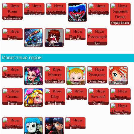
Brain Out
Человечки
Зомботрон
Клеш Рояль
Хагги Вагги
Отряд Котят
Вилли
Поп Ит
Бен
Без флеш
Музыка
Известные герои
Эквестрия
Монстр Хай
Анна Эльза
Эвер Афтер
Хейзел
Винкс
Юникитти
Лошади
Пеппа
Дельфины
Султан
Рапунцель
Папа Луи
Бродилки
Капхед