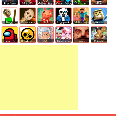
Siren Head
Мисс Ти
Мороженщик
Огонь Вода
Слизарио
ФНАФ
Балди
Малыш ада
На 1
Андертейл
Майнкрафт
Когама
Амонг Ас
Brawl Stars
А4
Гача Лайф
Сосед
Роблокс