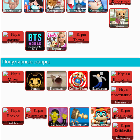
Животные
Беременные
Больница
Ветеринар
Лечить зубы
Операции
Кошки
Макияж
Тесты
БТС
Барби
Популярные жанры
Момо
В кальмара
Бенди
Приколы
Кик Зе Бади
Издевалки
Пластилин
Приключения
Plague Inc
Bad Ice
12 замков
На логику
Аниматроник
Бейблэйд