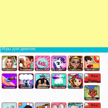
Игры для девочек
Avakin Life
Романтика
Куклы ЛОЛ
Пони
Ава Сити
Готовим еду
Уборка
Маникюр
Одевалки
Прически
Переделки
Салон
Парикма..