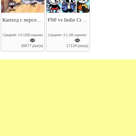
Капхед с персонажами
FNF vs Indie Cross
Средняя:
3.9
(
208
оценки)
Средняя:
4.1
(
35
оценки)
38677 раз(а)
17134 раз(а)