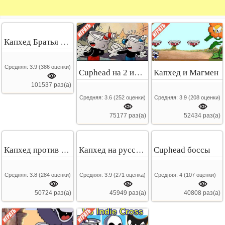
Капхед Братья по оружию
Средняя:
3.9
(
386
оценки)
Cuphead на 2 игрока
Капхед и Магмен
101537 раз(а)
Средняя:
3.6
(
252
оценки)
Средняя:
3.9
(
208
оценки)
75177 раз(а)
52434 раз(а)
Капхед против Бенди
Капхед на русском
Cuphead боссы
Средняя:
3.8
(
284
оценки)
Средняя:
3.9
(
271
оценка)
Средняя:
4
(
107
оценки)
50724 раз(а)
45949 раз(а)
40808 раз(а)