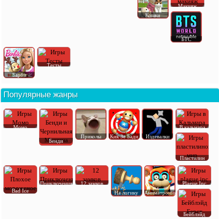
Макияж
Кошки
БТС
Тесты
Барби
Популярные жанры
Момо
В кальмара
Приколы
Кик Зе Бади
Издевалки
Бенди
Пластилин
Приключения
12 замков
Plague Inc
Bad Ice
На логику
Аниматроник
Бейблэйд