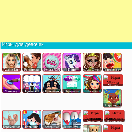
Игры для девочек
Avakin Life
Романтика
Куклы ЛОЛ
Пони
Ава Сити
Готовим еду
Уборка
Маникюр
Одевалки
Прически
Переделки
Салон
Парикма..
Операции
Животные
Беременные
Больница
Ветеринар
Лечить зубы