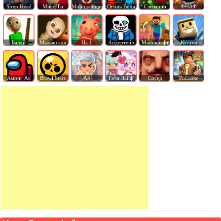
Siren Head
Мисс Ти
Мороженщик
Огонь Вода
Слизарио
ФНАФ
Балди
Малыш ада
На 1
Андертейл
Майнкрафт
Когама
Амонг Ас
Brawl Stars
А4
Гача Лайф
Сосед
Роблокс