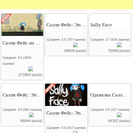
Салли Фейс: Эпизод 4
Sally Face
Средняя:
3.5
(
767
оценки)
Средняя:
3.7
(
636
оценки)
Салли Фейс на русском
89608 раз(а)
70069 раз(а)
Средняя:
3.6
(
2834
оценки)
273904 раз(а)
Салли Фейс: Эпизод 2
Одевалка Салли Фейс
Средняя:
3.8
(
361
оценка)
Средняя:
3.5
(
327
оценки)
Салли Фейс: Эпизод 5
66844 раз(а)
64301 раз(а)
Средняя:
3.9
(
417
оценки)