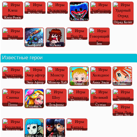
Brain Out
Человечки
Зомботрон
Клеш Рояль
Хагги Вагги
Отряд Котят
Вилли
Поп Ит
Бен
Без флеш
Музыка
Известные герои
Эквестрия
Эвер Афтер
Монстр Хай
Анна Эльза
Хейзел
Винкс
Юникитти
Лошади
Пеппа
Дельфины
Султан
Рапунцель
Папа Луи
Бродилки
Капхед
Салли Фейс
Леди Баг