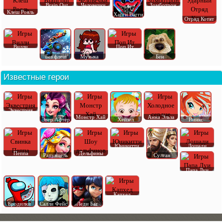
Brain Out
Человечки
Зомботрон
Клеш Рояль
Хагги Вагги
Отряд Котят
Вилли
Поп Ит
Без флеш
Музыка
Бен
Известные герои
Эквестрия
Монстр Хай
Анна Эльза
Эвер Афтер
Хейзел
Винкс
Юникитти
Лошади
Пеппа
Дельфины
Рапунцель
Султан
Папа Луи
Капхед
Бродилки
Салли Фейс
Леди Баг