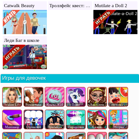
Троллфейс квест: интернет мемы
Catwalk Beauty
Mutilate a Doll 2
Леди Баг в школе
Игры для девочек
Avakin Life
Романтика
Куклы ЛОЛ
Пони
Ава Сити
Готовим еду
Маникюр
Одевалки
Прически
Переделки
Салон
Уборка