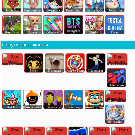
Парикма..
Беременные
Больница
Ветеринар
Лечить зубы
Операции
Животные
Кошки
Макияж
БТС
Барби
Тесты
Популярные жанры
Момо
В кальмара
Бенди
Приколы
Кик Зе Бади
Издевалки
Пластилин
Plague Inc
Bad Ice
Приключения
12 замков
На логику
Аниматроник
Бейблэйд