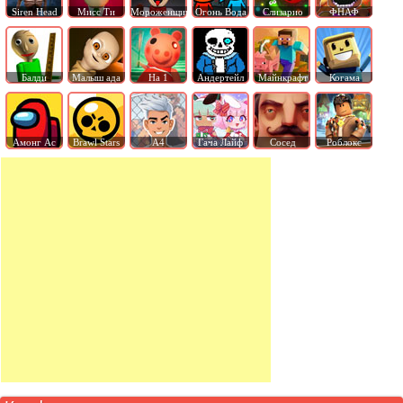
Siren Head
Мисс Ти
Мороженщик
Огонь Вода
Слизарио
ФНАФ
Балди
Малыш ада
На 1
Андертейл
Майнкрафт
Когама
Амонг Ас
Brawl Stars
А4
Гача Лайф
Сосед
Роблокс