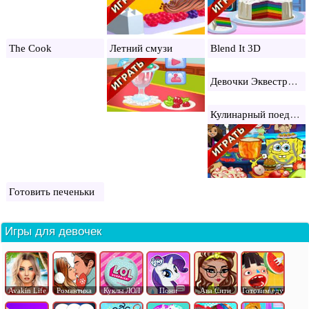
The Cook
Летний смузи
Blend It 3D
Девочки Эквестрии готовят сладости
Кулинарный поединок
Готовить печеньки
Игры для девочек
Avakin Life
Романтика
Куклы ЛОЛ
Пони
Ава Сити
Готовим еду