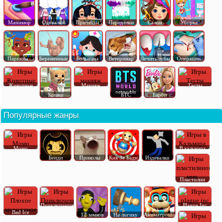
Маникюр
Одевалки
Прически
Переделки
Салон
Уборка
Парикма..
Беременные
Больница
Ветеринар
Лечить зубы
Операции
Животные
Макияж
Тесты
Кошки
БТС
Барби
Популярные жанры
Момо
В кальмара
Бенди
Приколы
Кик Зе Бади
Издевалки
Пластилин
Приключения
Plague Inc
Bad Ice
12 замков
На логику
Аниматроник