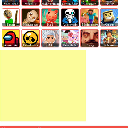
Siren Head
Мисс Ти
Мороженщик
Огонь Вода
Слизарио
ФНАФ
Балди
Малыш ада
На 1
Андертейл
Майнкрафт
Когама
Амонг Ас
Brawl Stars
А4
Гача Лайф
Сосед
Роблокс