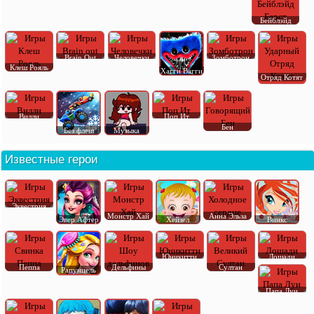
Бейблэйд
Brain Out
Человечки
Зомботрон
Клеш Рояль
Хагги Вагги
Отряд Котят
Вилли
Поп Ит
Бен
Без флеш
Музыка
Известные герои
Эквестрия
Монстр Хай
Анна Эльза
Эвер Афтер
Хейзел
Винкс
Юникитти
Лошади
Пеппа
Дельфины
Султан
Рапунцель
Папа Луи