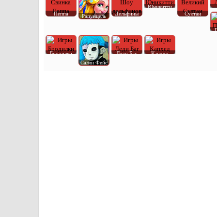
Юникитти
Пеппа
Дельфины
Султан
Рапунцель
Бродилки
Леди Баг
Капхед
Салли Фейс