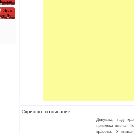
Лошади
Папа Луи
Скриншот и описание:
Девушка, над кра
привлекательна. Н
красоты. Учитыва