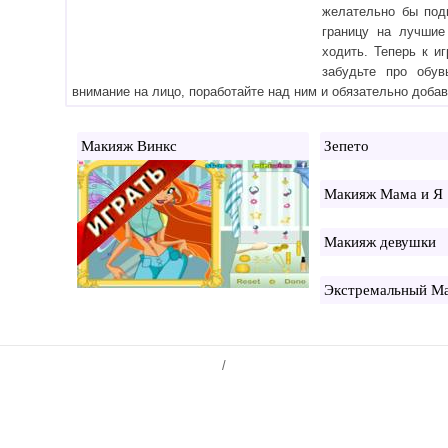
желательно бы под
границу на лучшие
ходить. Теперь к и
забудьте про обув
внимание на лицо, поработайте над ним и обязательно доба
Макияж Винкс
Зепето
Макияж Мама и Я
Макияж девушки
Экстремальный М
/