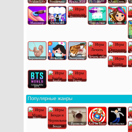
Avakin Life
Романтика
Куклы ЛОЛ
Пони
Ава Сити
Го
Прически
Маникюр
Одевалки
Переделки
Салон
П
Операции
Ж
Лечить зубы
Беременные
Больница
Ветеринар
Кошки
Барби
Тесты
БТС
Популярные жанры
Момо
В
Приколы
Кик Зе Бади
Издевалки
Бенди