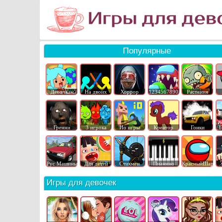
Популярные
Девочкам
На двоих
Хоррор
1234567890
Растения
Гренни
3 игрока
Ио игры
Креатор
Гонки
Г
Рус Машины
Для детей
Стикмен
Пианино
КрасныйШар
Игры для девочек