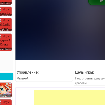
ластилин
lague Inc
Бейблэйд
ряд Котят
Управление:
Цель игры:
Мышкой.
Подготовить девушку
красоты.
Винкс