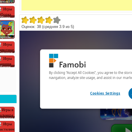
товим еду
Уборка
Оценок:
38
(средняя
3.9
из
5
)
арикма..
ивотные
Макияж
 кальмара