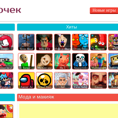
Новые игры
Хиты
Генри
Siren Head
Мисс Ти
Мороженщик
Огонь Вода
Слизарио
ФН
онки на 2
Балди
Малыш ада
На 1
Андертейл
Майнкрафт
Ког
Фрайдей
Амонг Ас
Brawl Stars
А4
Гача Лайф
Сосед
Робл
Мода и макияж