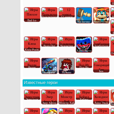
П
Приключения
12 замков
P
Bad Ice
На логику
Аниматроник
Brain Out
Человечки
Зомботрон
Клеш Рояль
Хагги Вагги
От
Вилли
Поп Ит
Бен
Без флеш
Музыка
Известные герои
Эквестрия
Хейзел
Эвер Афтер
Монстр Хай
Анна Эльза