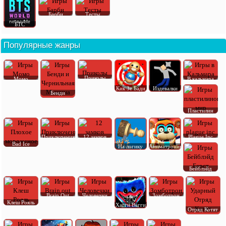
Барби
Тесты
БТС
Популярные жанры
Приколы
Момо
В кальмара
Кик Зе Бади
Издевалки
Бенди
Пластилин
Приключения
12 замков
Plague Inc
Bad Ice
На логику
Аниматроник
Бейблэйд
Brain Out
Человечки
Зомботрон
Клеш Рояль
Хагги Вагги
Отряд Котят