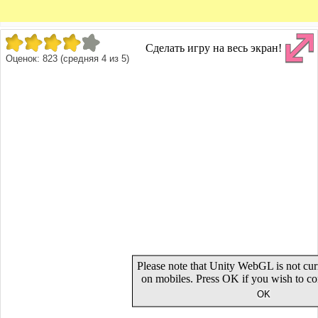
Сделать игру на весь экран!
Оценок:
823
(средняя
4
из
5
)