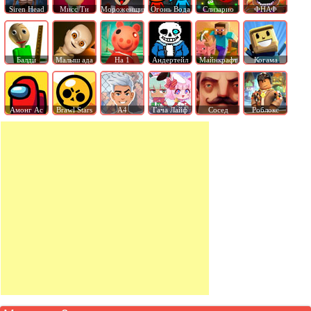
Siren Head
Мисс Ти
Мороженщик
Огонь Вода
Слизарио
ФНАФ
Балди
Малыш ада
На 1
Андертейл
Майнкрафт
Когама
Амонг Ас
Brawl Stars
А4
Гача Лайф
Сосед
Роблокс