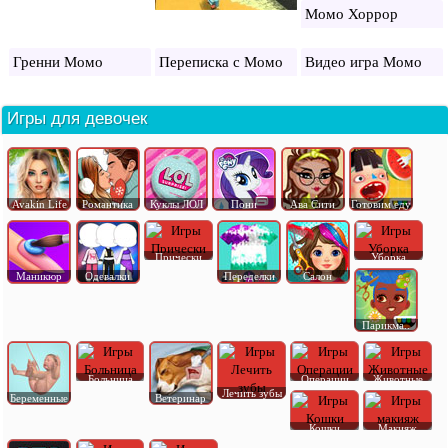
Момо Хоррор
Гренни Момо
Переписка с Момо
Видео игра Момо
Игры для девочек
Avakin Life
Романтика
Куклы ЛОЛ
Пони
Ава Сити
Готовим еду
Прически
Уборка
Маникюр
Одевалки
Переделки
Салон
Парикма..
Больница
Операции
Животные
Лечить зубы
Беременные
Ветеринар
Кошки
Макияж