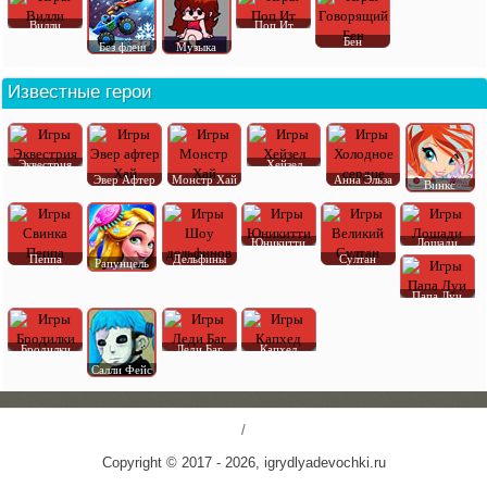
Вилли
Поп Ит
Бен
Без флеш
Музыка
Известные герои
Эквестрия
Хейзел
Эвер Афтер
Монстр Хай
Анна Эльза
Винкс
Юникитти
Лошади
Пеппа
Дельфины
Султан
Рапунцель
Папа Луи
Бродилки
Леди Баг
Капхед
Салли Фейс
/
Copyright © 2017 - 2026, igrydlyadevochki.ru