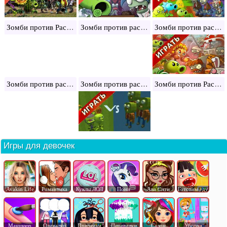
Зомби против Растений
Зомби против растений 2
Зомби против растений 3
Зомби против растений 4
Зомби против растений: мод
Зомби против Растений 1
Игры для девочек
Avakin Life
Романтика
Куклы ЛОЛ
Пони
Ава Сити
Готовим еду
Маникюр
Одевалки
Прически
Переделки
Салон
Уборка