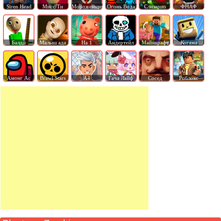
Siren Head
Мисс Ти
Мороженщик
Огонь Вода
Слизарио
ФНАФ
Балди
Малыш ада
На 1
Андертейл
Майнкрафт
Когама
Амонг Ас
Brawl Stars
А4
Гача Лайф
Сосед
Роблокс