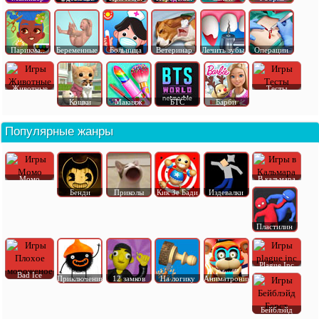
Парикма..
Беременные
Больница
Ветеринар
Лечить зубы
Операции
Животные
Тесты
Кошки
Макияж
БТС
Барби
Популярные жанры
Момо
В кальмара
Бенди
Приколы
Кик Зе Бади
Издевалки
Пластилин
Plague Inc
Bad Ice
Приключения
12 замков
На логику
Аниматроник
Бейблэйд