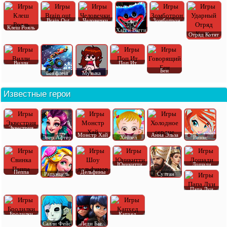
Brain Out
Человечки
Зомботрон
Клеш Рояль
Хагги Вагги
Отряд Котят
Вилли
Поп Ит
Бен
Без флеш
Музыка
Известные герои
Эквестрия
Монстр Хай
Анна Эльза
Эвер Афтер
Хейзел
Винкс
Юникитти
Лошади
Пеппа
Дельфины
Рапунцель
Султан
Папа Луи
Бродилки
Капхед
Салли Фейс
Леди Баг