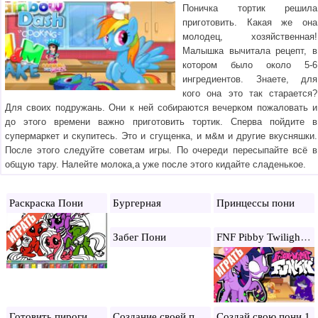
Поничка тортик решила
приготовить. Какая же она
молодец, хозяйственная!
Малышка вычитала рецепт, в
котором было около 5-6
ингредиентов. Знаете, для
кого она это так старается?
Для своих подружань. Они к ней собираются вечерком пожаловать и
до этого времени важно приготовить тортик. Сперва пойдите в
супермаркет и скупитесь. Это и сгущенка, и м&м и другие вкусняшки.
После этого следуйте советам игры. По очереди пересыпайте всё в
общую тару. Налейте молока,а уже после этого кидайте сладенькое.
Раскраска Пони
Бургерная
Принцессы пони
FNF Pibby Twilight Sparkle
Забег Пони
Создание своей пони 2
Готовить пироги
Создай свою пони 1