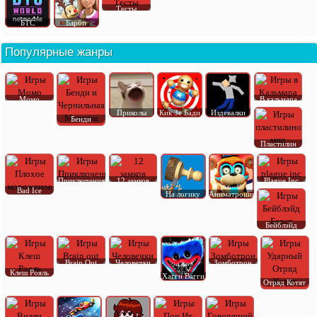
Тесты
БТС
Барби
Популярные жанры
Момо
В кальмара
Приколы
Кик Зе Бади
Издевалки
Бенди
Пластилин
Приключения
12 замков
Plague Inc
Bad Ice
На логику
Аниматроник
Бейблэйд
Brain Out
Человечки
Зомботрон
Клеш Рояль
Хагги Вагги
Отряд Котят