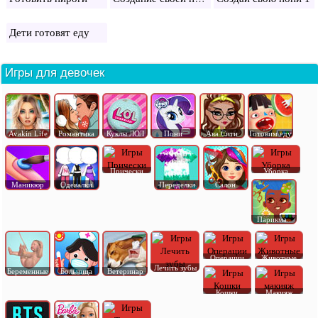
Дети готовят еду
Игры для девочек
Avakin Life
Романтика
Куклы ЛОЛ
Пони
Ава Сити
Готовим еду
Прически
Уборка
Маникюр
Одевалки
Переделки
Салон
Парикма..
Операции
Животные
Лечить зубы
Беременные
Больница
Ветеринар
Кошки
Макияж