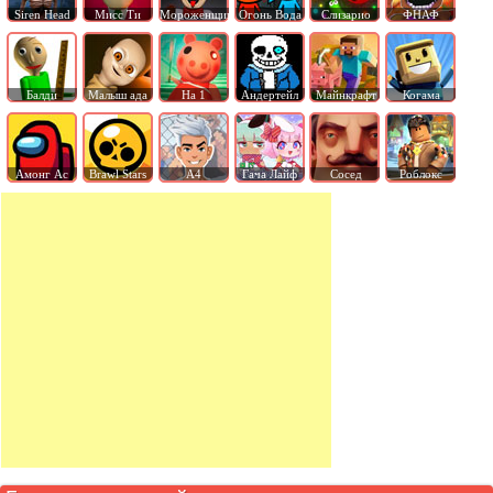
Siren Head
Мисс Ти
Мороженщик
Огонь Вода
Слизарио
ФНАФ
Балди
Малыш ада
На 1
Андертейл
Майнкрафт
Когама
Амонг Ас
Brawl Stars
А4
Гача Лайф
Сосед
Роблокс