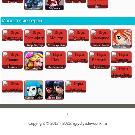
Вилли
Поп Ит
Бен
Без флеш
Музыка
Известные герои
Эквестрия
Хейзел
Эвер Афтер
Монстр Хай
Анна Эльза
Винкс
Юникитти
Лошади
Пеппа
Дельфины
Султан
Рапунцель
Папа Луи
Бродилки
Капхед
Салли Фейс
Леди Баг
/
Copyright © 2017 - 2026, igrydlyadevochki.ru