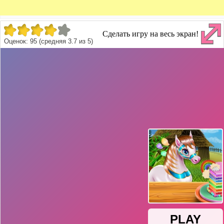
Сделать игру на весь экран!
Оценок:
95
(средняя
3.7
из
5
)