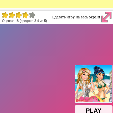
Сделать игру на весь экран!
Оценок:
18
(средняя
3.4
из
5
)