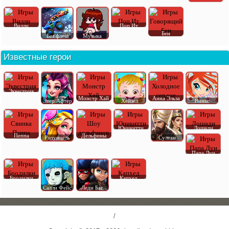
Вилли
Поп Ит
Бен
Без флеш
Музыка
Известные герои
Эквестрия
Монстр Хай
Анна Эльза
Эвер Афтер
Хейзел
Винкс
Юникитти
Лошади
Пеппа
Дельфины
Рапунцель
Султан
Папа Луи
Бродилки
Капхед
Салли Фейс
Леди Баг
/