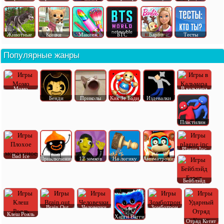
Животные
Кошки
Макияж
БТС
Барби
Тесты
Популярные жанры
Момо
В кальмара
Бенди
Приколы
Кик Зе Бади
Издевалки
Пластилин
Plague Inc
Bad Ice
Приключения
12 замков
На логику
Аниматроник
Бейблэйд
Brain Out
Человечки
Зомботрон
Клеш Рояль
Хагги Вагги
Отряд Котят