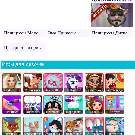
Принцессы Монстр хай
Принцессы Диснея на Летнем Отдыхе
Эмо Прическа
Праздничная прическа
Игры для девочек
Avakin Life
Романтика
Куклы ЛОЛ
Пони
Ава Сити
Готовим еду
Маникюр
Одевалки
Прически
Переделки
Салон
Уборка
Парикма..
Беременные
Больница
Ветеринар
Лечить зубы
Операции