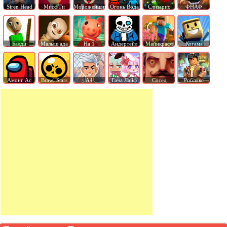
Siren Head
Мисс Ти
Мороженщик
Огонь Вода
Слизарио
ФНАФ
Балди
Малыш ада
На 1
Андертейл
Майнкрафт
Когама
Амонг Ас
Brawl Stars
А4
Гача Лайф
Сосед
Роблокс