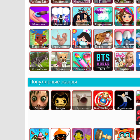
Avakin Life
Романтика
Куклы ЛОЛ
Пони
Ава Сити
Го
Маникюр
Одевалки
Прически
Переделки
Салон
Парикма..
Беременные
Больница
Ветеринар
Лечить зубы
О
Животные
Кошки
Макияж
БТС
Барби
Популярные жанры
В
Момо
Бенди
Приколы
Кик Зе Бади
Издевалки
П