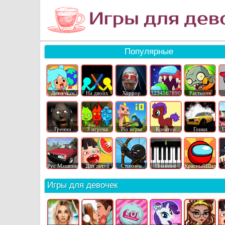
Популярные
Девочкам
На двоих
Хоррор
1234567890
Растения
Гренни
3 игрока
Ио игры
Креатор
Гонки
Г
Рус Машины
Для детей
Стикмен
Пианино
КрасныйШар
Игры для девочек