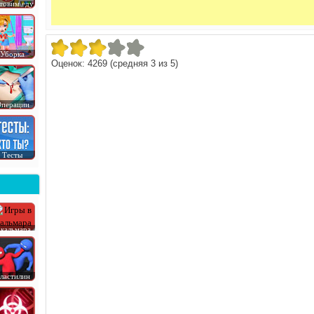
товим еду
Уборка
Оценок:
4269
(средняя
3
из
5
)
перации
Тесты
 кальмара
ластилин