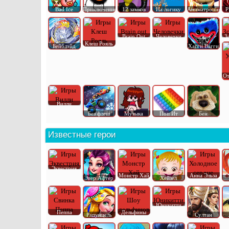
Bad Ice
Приключения
12 замков
На логику
Аниматроник
P
Brain Out
Человечки
З
Клеш Рояль
Бейблэйд
Хагги Вагги
От
Вилли
Без флеш
Музыка
Поп Ит
Бен
Известные герои
Эквестрия
Монстр Хай
Анна Эльза
Эвер Афтер
Хейзел
Юникитти
Пеппа
Дельфины
Рапунцель
Султан