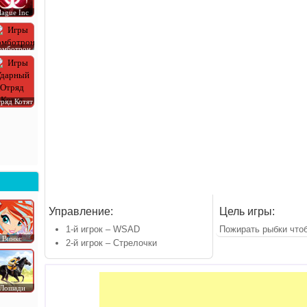
lague Inc
омботрон
ряд Котят
Управление:
Цель игры:
1-й игрок – WSAD
Пожирать рыбки чтоб
Винкс
2-й игрок – Стрелочки
Лошади