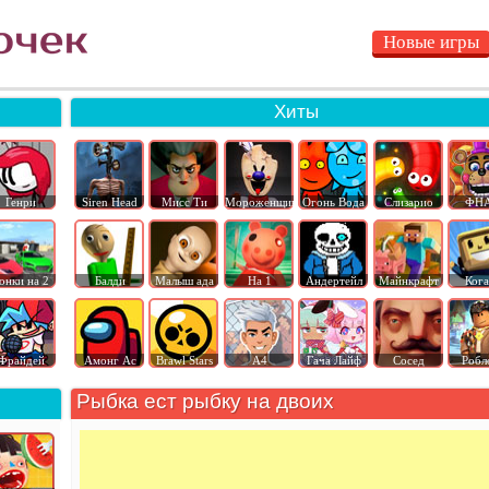
Новые игры
Хиты
Генри
Siren Head
Мисс Ти
Мороженщик
Огонь Вода
Слизарио
ФН
онки на 2
Балди
Малыш ада
На 1
Андертейл
Майнкрафт
Ког
Фрайдей
Амонг Ас
Brawl Stars
А4
Гача Лайф
Сосед
Робл
Рыбка ест рыбку на двоих