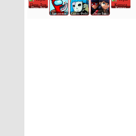
Папа Луи
Капхед
Бродилки
Салли Фейс
Леди Баг