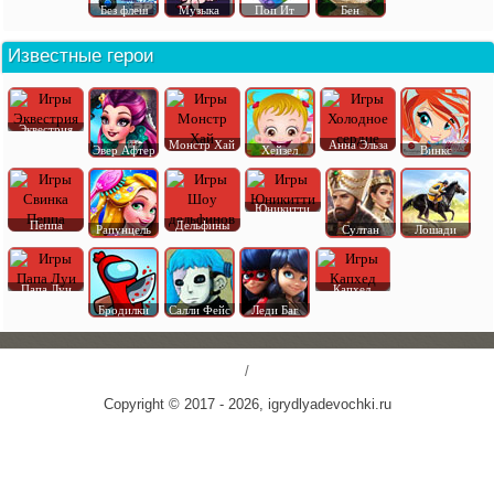
Без флеш
Музыка
Поп Ит
Бен
Известные герои
Эквестрия
Монстр Хай
Анна Эльза
Эвер Афтер
Хейзел
Винкс
Юникитти
Пеппа
Дельфины
Рапунцель
Султан
Лошади
Папа Луи
Капхед
Бродилки
Салли Фейс
Леди Баг
/
Copyright © 2017 - 2026, igrydlyadevochki.ru