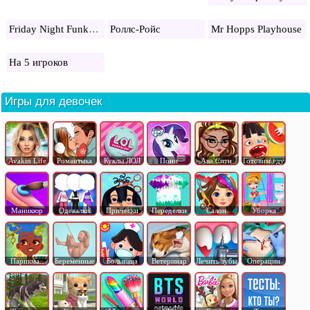
Friday Night Funkin: freddy
Роллс-Ройс
Mr Hopps Playhouse
На 5 игроков
Игры для девочек
Avakin Life
Романтика
Куклы ЛОЛ
Пони
Ава Сити
Готовим еду
Маникюр
Одевалки
Прически
Переделки
Салон
Уборка
Парикма..
Беременные
Больница
Ветеринар
Лечить зубы
Операции