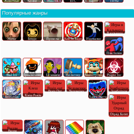
Животные
Кошки
Макияж
БТС
Барби
Тесты
Популярные жанры
В кальмара
Момо
Бенди
Приколы
Кик Зе Бади
Издевалки
Пластилин
Bad Ice
Приключения
12 замков
На логику
Аниматроник
Plague Inc
Brain Out
Человечки
Зомботрон
Клеш Рояль
Бейблэйд
Хагги Вагги
Отряд Котят
Вилли