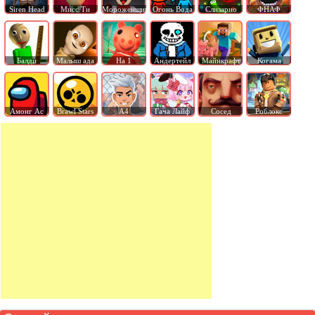
Siren Head
Мисс Ти
Мороженщик
Огонь Вода
Слизарио
ФНАФ
Балди
Малыш ада
На 1
Андертейл
Майнкрафт
Когама
Амонг Ас
Brawl Stars
А4
Гача Лайф
Сосед
Роблокс