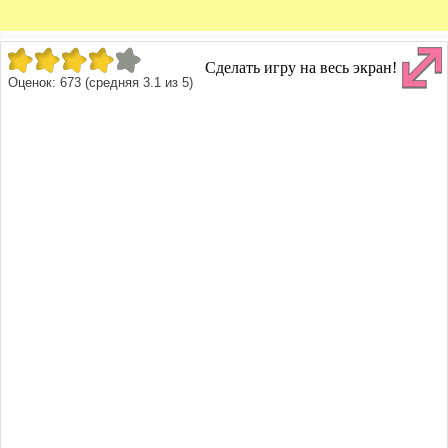
Сделать игру на весь экран!
Оценок:
673
(средняя
3.1
из
5
)