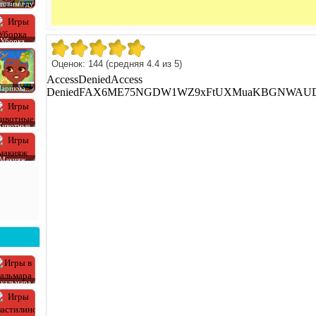
товим еду
Уборка
Оценок:
144
(средняя
4.4
из
5
)
арикма..
ивотные
Макияж
 кальмара