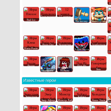
П
Приключения
12 замков
P
Bad Ice
На логику
Аниматроник
Brain Out
Человечки
Зомботрон
Клеш Рояль
Хагги Вагги
От
Вилли
Поп Ит
Бен
Без флеш
Музыка
Известные герои
Эквестрия
Хейзел
Эвер Афтер
Монстр Хай
Анна Эльза