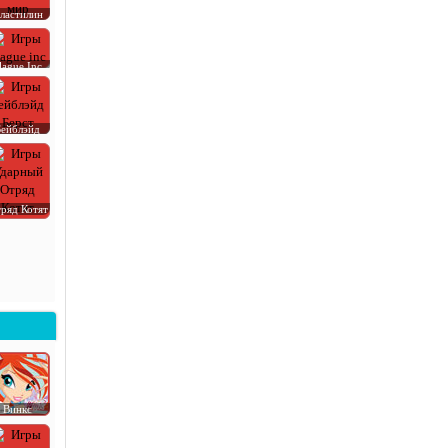
ластилин
lague Inc
Бейблэйд
ряд Котят
Винкс