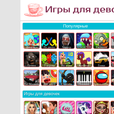
Популярные
Девочкам
На двоих
Хоррор
1234567890
Растения
Гренни
3 игрока
Ио игры
Креатор
Гонки
Г
Рус Машины
Для детей
Стикмен
Пианино
КрасныйШар
Игры для девочек