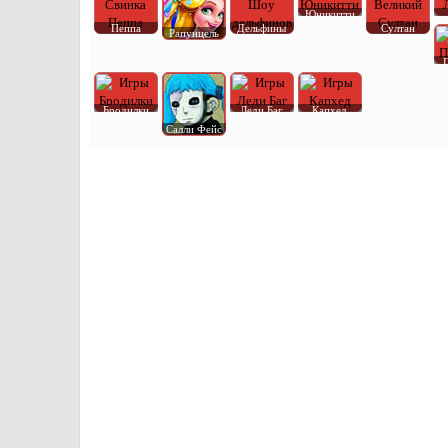
Юникитти
Пеппа
Дельфины
Султан
Рапунцель
Бродилки
Леди Баг
Капхед
Салли Фейс