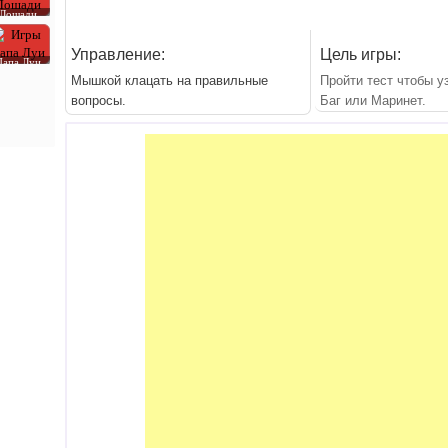
Лошади
Управление:
Цель игры:
Папа Луи
Мышкой клацать на правильные
Пройти тест чтобы у
вопросы.
Баг или Маринет.