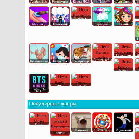
Avakin Life
Романтика
Куклы ЛОЛ
Пони
Ава Сити
Го
Прически
Маникюр
Одевалки
Переделки
Салон
П
Операции
Ж
Лечить зубы
Беременные
Больница
Ветеринар
Кошки
Барби
Тесты
БТС
Популярные жанры
Момо
В
Приколы
Кик Зе Бади
Издевалки
Бенди