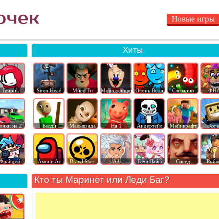
Новые игры
Хиты
Генри
Siren Head
Мисс Ти
Мороженщик
Огонь Вода
Слизарио
ФН
онки на 2
Балди
Малыш ада
На 1
Андертейл
Майнкрафт
Ког
Фрайдей
Амонг Ас
Brawl Stars
А4
Гача Лайф
Сосед
Робл
Кто ты Маринет или Леди Баг?