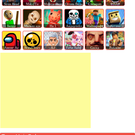
Siren Head
Мисс Ти
Мороженщик
Огонь Вода
Слизарио
ФНАФ
Балди
Малыш ада
На 1
Андертейл
Майнкрафт
Когама
Амонг Ас
Brawl Stars
А4
Гача Лайф
Сосед
Роблокс