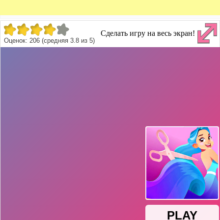
Сделать игру на весь экран!
Оценок:
206
(средняя
3.8
из
5
)