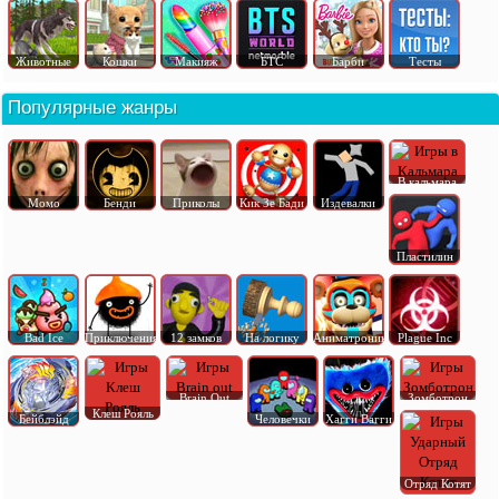
Животные
Кошки
Макияж
БТС
Барби
Тесты
Популярные жанры
В кальмара
Момо
Бенди
Приколы
Кик Зе Бади
Издевалки
Пластилин
Bad Ice
Приключения
12 замков
На логику
Аниматроник
Plague Inc
Brain Out
Зомботрон
Клеш Рояль
Бейблэйд
Человечки
Хагги Вагги
Отряд Котят