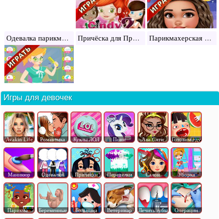
Одевалка парикмахера
Причёска для Принцессы
Парикмахерская пони
Игры для девочек
Avakin Life
Романтика
Куклы ЛОЛ
Пони
Ава Сити
Готовим еду
Маникюр
Одевалки
Прически
Переделки
Салон
Уборка
Парикма..
Беременные
Больница
Ветеринар
Лечить зубы
Операции