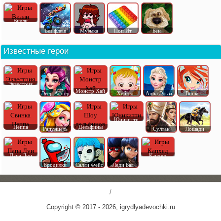
Вилли
Без флеш
Музыка
Поп Ит
Бен
Известные герои
Эквестрия
Монстр Хай
Эвер Афтер
Хейзел
Анна Эльза
Винкс
Юникитти
Пеппа
Дельфины
Рапунцель
Султан
Лошади
Папа Луи
Капхед
Бродилки
Салли Фейс
Леди Баг
/
Copyright © 2017 - 2026, igrydlyadevochki.ru