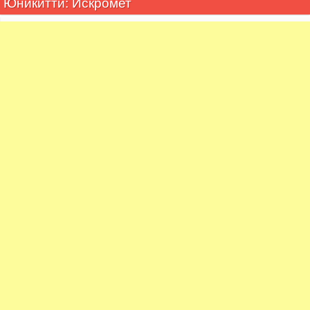
Юникитти: Искромет