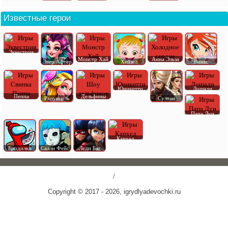
Известные герои
Эквестрия
Монстр Хай
Анна Эльза
Эвер Афтер
Хейзел
Винкс
Юникитти
Лошади
Пеппа
Дельфины
Рапунцель
Султан
Папа Луи
Капхед
Бродилки
Салли Фейс
Леди Баг
/
Copyright © 2017 - 2026, igrydlyadevochki.ru