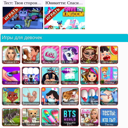
Тест: Твоя сторона Юникитти
Юникитти: Спаси королевство
Игры для девочек
Avakin Life
Романтика
Куклы ЛОЛ
Пони
Ава Сити
Готовим еду
Маникюр
Одевалки
Прически
Переделки
Салон
Уборка
Парикма..
Беременные
Больница
Ветеринар
Лечить зубы
Операции
Животные
Кошки
Макияж
БТС
Барби
Тесты