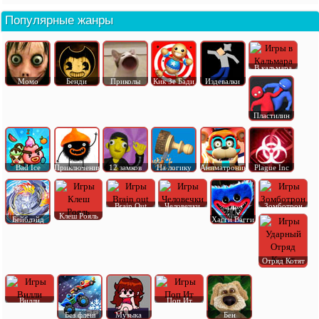
Популярные жанры
В кальмара
Момо
Бенди
Приколы
Кик Зе Бади
Издевалки
Пластилин
Bad Ice
Приключения
12 замков
На логику
Аниматроник
Plague Inc
Brain Out
Человечки
Зомботрон
Клеш Рояль
Бейблэйд
Хагги Вагги
Отряд Котят
Вилли
Поп Ит
Без флеш
Музыка
Бен