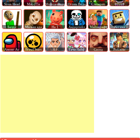
Siren Head
Мисс Ти
Мороженщик
Огонь Вода
Слизарио
ФНАФ
Балди
Малыш ада
На 1
Андертейл
Майнкрафт
Когама
Амонг Ас
Brawl Stars
А4
Гача Лайф
Сосед
Роблокс