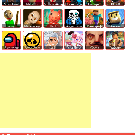
Siren Head
Мисс Ти
Мороженщик
Огонь Вода
Слизарио
ФНАФ
Балди
Малыш ада
На 1
Андертейл
Майнкрафт
Когама
Амонг Ас
Brawl Stars
А4
Гача Лайф
Сосед
Роблокс