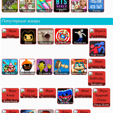
Животные
Кошки
Макияж
БТС
Барби
Тесты
Популярные жанры
Момо
В кальмара
Бенди
Приколы
Кик Зе Бади
Издевалки
Пластилин
Plague Inc
Bad Ice
Приключения
12 замков
На логику
Аниматроник
Бейблэйд
Brain Out
Человечки
Зомботрон
Клеш Рояль
Хагги Вагги
Отряд Котят