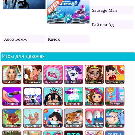
Sausage Man
Рай или Ад
Хобо Бомж
Качок
Игры для девочек
Avakin Life
Романтика
Куклы ЛОЛ
Пони
Ава Сити
Готовим еду
Маникюр
Одевалки
Прически
Переделки
Салон
Уборка
Парикма..
Беременные
Больница
Ветеринар
Лечить зубы
Операции