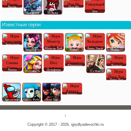
Вилли
Поп Ит
Бен
Без флеш
Музыка
Известные герои
Эквестрия
Монстр Хай
Анна Эльза
Эвер Афтер
Хейзел
Винкс
Юникитти
Лошади
Пеппа
Дельфины
Рапунцель
Султан
Папа Луи
Капхед
Бродилки
Салли Фейс
Леди Баг
/
Copyright © 2017 - 2026, igrydlyadevochki.ru