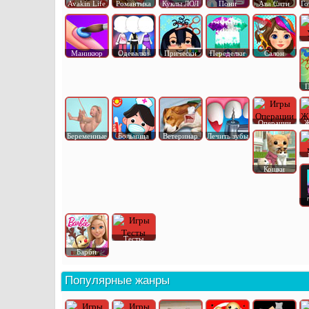
Avakin Life
Романтика
Куклы ЛОЛ
Пони
Ава Сити
Го
Маникюр
Одевалки
Прически
Переделки
Салон
П
Операции
Ж
Беременные
Больница
Ветеринар
Лечить зубы
Кошки
Тесты
Барби
Популярные жанры