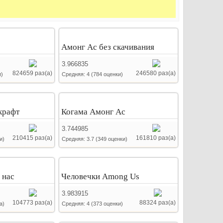
Амонг Ас без скачивания
3.966835
824659 раз(а)
246580 раз(а)
)
Средняя:
4
(
784
оценки)
крафт
Когама Амонг Ас
3.744985
210415 раз(а)
161810 раз(а)
и)
Средняя:
3.7
(
349
оценки)
 нас
Человечки Among Us
3.983915
104773 раз(а)
88324 раз(а)
а)
Средняя:
4
(
373
оценки)