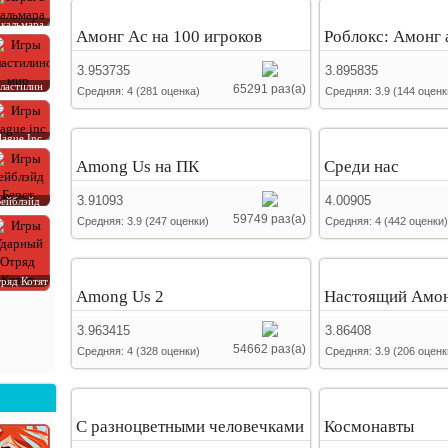
 кальмара
Амонг Ас на 100 игроков
Роблокс: Амонг 
3.953735
3.895835
ластилин
65291 раз(а)
Средняя:
4
(
281
оценка)
Средняя:
3.9
(
144
оценк
lague Inc
Among Us на ПК
Среди нас
3.91093
4.00905
Бейблэйд
59749 раз(а)
Средняя:
3.9
(
247
оценки)
Средняя:
4
(
442
оценки)
ряд Котят
Among Us 2
Настоящий Амон
3.963415
3.86408
54662 раз(а)
Средняя:
4
(
328
оценки)
Средняя:
3.9
(
206
оценк
С разноцветными человечками
Космонавты