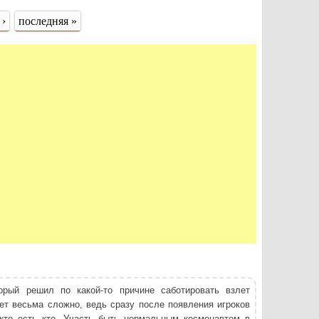
 ›
последняя »
рый решил по какой-то причине саботировать взлет
ет весьма сложно, ведь сразу после появления игроков
 кто есть кто. Участь быть нормальным космонавтом в