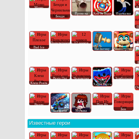
Момо
В
Приколы
Кик Зе Бади
Издевалки
Бенди
П
Приключения
12 замков
P
Bad Ice
На логику
Аниматроник
Brain Out
Человечки
Зомботрон
Клеш Рояль
Хагги Вагги
От
Вилли
Поп Ит
Бен
Без флеш
Музыка
Известные герои