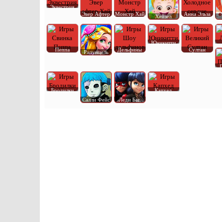
Эквестрия
Эвер Афтер
Монстр Хай
Анна Эльза
Хейзел
Юникитти
Пеппа
Дельфины
Султан
Рапунцель
Бродилки
Капхед
Салли Фейс
Леди Баг