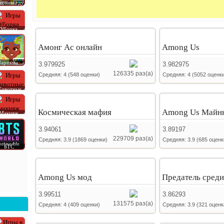
товим еду
Уборка
Амонг Ас онлайн
Among Us
арикма..
3.979925
3.982975
126335 раз(а)
Средняя:
4
(
548
оценки)
Средняя:
4
(
5052
оценки
ивотные
Космическая мафия
Among Us Майн
Макияж
3.94061
3.89197
229709 раз(а)
Средняя:
3.9
(
1869
оценки)
Средняя:
3.9
(
685
оценк
БТС
Among Us мод
Предатель среди
3.99511
3.86293
131575 раз(а)
Средняя:
4
(
409
оценки)
Средняя:
3.9
(
321
оценк