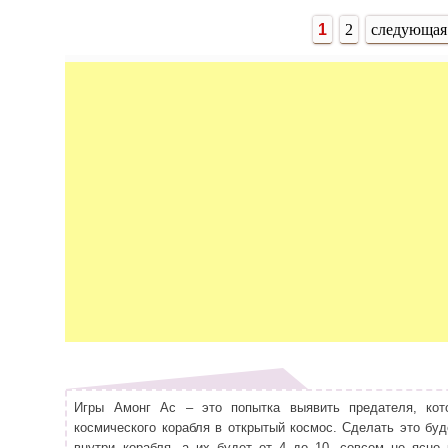
Страницы
1
2
следующая
Игры Амонг Ас – это попытка выявить предателя, кото
космического корабля в открытый космос. Сделать это буд
внутри корабля, а их будет от 4 до 10, совсем не ясно