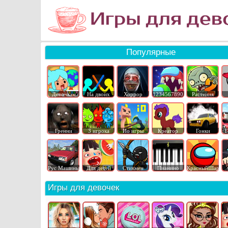
Популярные
Девочкам
На двоих
Хоррор
1234567890
Растения
Гренни
3 игрока
Ио игры
Креатор
Гонки
Г
Рус Машины
Для детей
Стикмен
Пианино
КрасныйШар
Игры для девочек