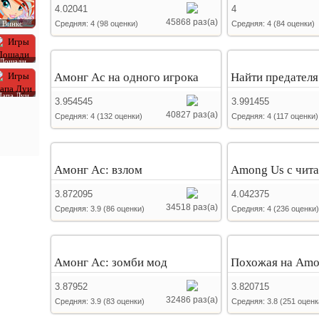
4.02041
4
45868 раз(а)
Винкс
Средняя:
4
(
98
оценки)
Средняя:
4
(
84
оценки)
Лошади
Амонг Ас на одного игрока
Найти предателя
Папа Луи
3.954545
3.991455
40827 раз(а)
Средняя:
4
(
132
оценки)
Средняя:
4
(
117
оценки)
Амонг Ас: взлом
Among Us с чит
3.872095
4.042375
34518 раз(а)
Средняя:
3.9
(
86
оценки)
Средняя:
4
(
236
оценки)
Амонг Ас: зомби мод
Похожая на Amo
3.87952
3.820715
32486 раз(а)
Средняя:
3.9
(
83
оценки)
Средняя:
3.8
(
251
оценк