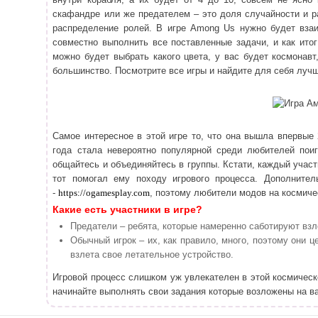
скафандре или же предателем – это доля случайности и р
распределение ролей. В игре Among Us нужно будет взаи
совместно выполнить все поставленные задачи, и как итог
можно будет выбрать какого цвета, у вас будет космонавт,
большинство. Посмотрите все игры и найдите для себя луч
Самое интересное в этой игре то, что она вышла впервые 
года стала невероятно популярной среди любителей пои
общайтесь и объединяйтесь в группы. Кстати, каждый участ
тот помогал ему походу игрового процесса. Дополните
-
https://ogamesplay.com
, поэтому любители модов на космиче
Какие есть участники в игре?
Предатели – ребята, которые намеренно саботируют взл
Обычный игрок – их, как правило, много, поэтому они 
взлета свое летательное устройство.
Игровой процесс слишком уж увлекателен в этой космическ
начинайте выполнять свои задания которые возложены на в