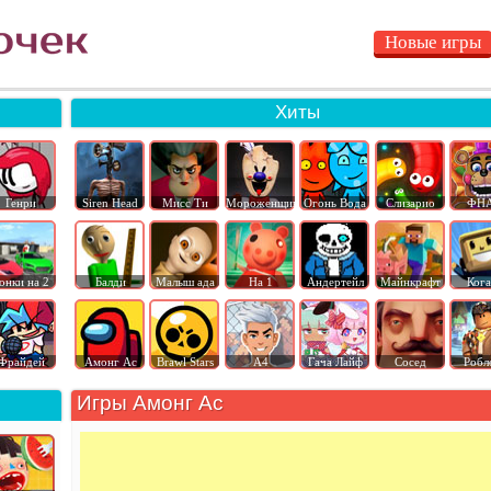
Новые игры
Хиты
Генри
Siren Head
Мисс Ти
Мороженщик
Огонь Вода
Слизарио
ФН
онки на 2
Балди
Малыш ада
На 1
Андертейл
Майнкрафт
Ког
Фрайдей
Амонг Ас
Brawl Stars
А4
Гача Лайф
Сосед
Робл
Игры Амонг Ас