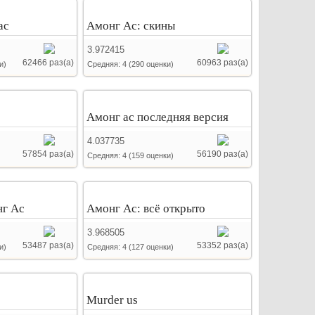
ас
Амонг Ас: скины
3.972415
62466 раз(а)
60963 раз(а)
и)
Средняя:
4
(
290
оценки)
Амонг ас последняя версия
4.037735
57854 раз(а)
56190 раз(а)
Средняя:
4
(
159
оценки)
г Ас
Амонг Ас: всё открыто
3.968505
53487 раз(а)
53352 раз(а)
и)
Средняя:
4
(
127
оценки)
Murder us