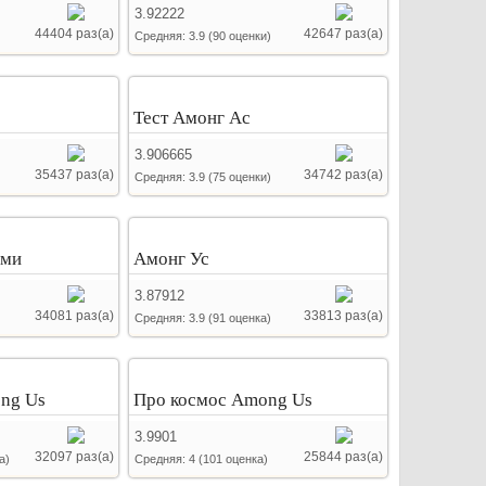
3.92222
44404 раз(а)
42647 раз(а)
Средняя:
3.9
(
90
оценки)
Тест Амонг Ас
3.906665
35437 раз(а)
34742 раз(а)
Средняя:
3.9
(
75
оценки)
ами
Амонг Ус
3.87912
34081 раз(а)
33813 раз(а)
Средняя:
3.9
(
91
оценка)
ng Us
Про космос Among Us
3.9901
32097 раз(а)
25844 раз(а)
а)
Средняя:
4
(
101
оценка)