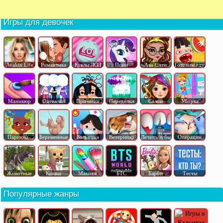
Игры для девочек
Avakin Life
Романтика
Куклы ЛОЛ
Пони
Ава Сити
Готовим еду
Маникюр
Одевалки
Прически
Переделки
Салон
Уборка
Парикма..
Беременные
Больница
Ветеринар
Лечить зубы
Операции
Животные
Кошки
Макияж
БТС
Барби
Тесты
Популярные жанры