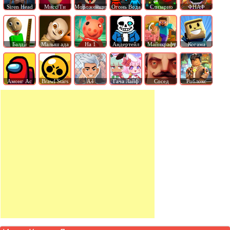
Siren Head
Мисс Ти
Мороженщик
Огонь Вода
Слизарио
ФНАФ
Балди
Малыш ада
На 1
Андертейл
Майнкрафт
Когама
Амонг Ас
Brawl Stars
А4
Гача Лайф
Сосед
Роблокс