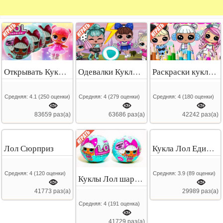
Открывать Куклы Лол
Одевалки Куклы Лол
Раскраски куклы lol
Средняя:
4.1
(
250
оценки)
Средняя:
4
(
279
оценки)
Средняя:
4
(
180
оценки)
83659 раз(а)
63686 раз(а)
42242 раз(а)
Лол Сюрприз
Кукла Лол Единорожка
Средняя:
4
(
120
оценки)
Средняя:
3.9
(
89
оценки)
Куклы Лол шарики
41773 раз(а)
29989 раз(а)
Средняя:
4
(
191
оценка)
41729 раз(а)