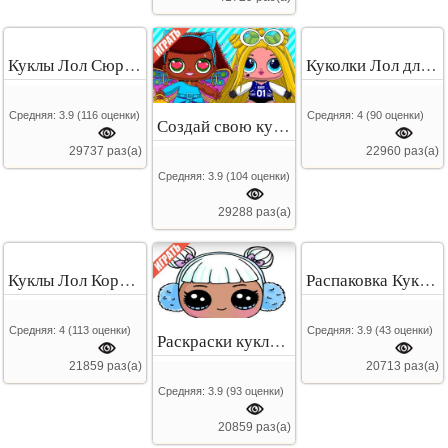
Куклы Лол Сюрприз
Куколки Лол для девочек
Средняя:
3.9
(
116
оценки)
Средняя:
4
(
90
оценки)
Создай свою куклу
29737 раз(а)
22960 раз(а)
Средняя:
3.9
(
104
оценки)
29288 раз(а)
Куклы Лол Королева Блеска
Распаковка Куклы Лол
Средняя:
4
(
113
оценки)
Средняя:
3.9
(
43
оценки)
Раскраски куклы Лол
21859 раз(а)
20713 раз(а)
Средняя:
3.9
(
93
оценки)
20859 раз(а)