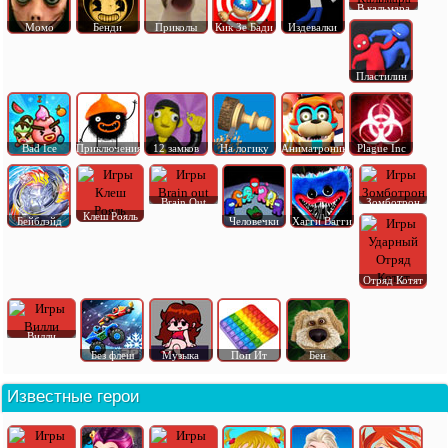
В кальмара
Момо
Бенди
Приколы
Кик Зе Бади
Издевалки
Пластилин
Bad Ice
Приключения
12 замков
На логику
Аниматроник
Plague Inc
Brain Out
Зомботрон
Клеш Рояль
Бейблэйд
Человечки
Хагги Вагги
Отряд Котят
Вилли
Без флеш
Музыка
Поп Ит
Бен
Известные герои