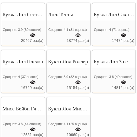
Кукла Лол Сестрички
Лол: Тесты
Кукла Лол Сахарок
Средняя:
3.9
(
60
оценки)
Средняя:
4.1
(
31
оценка)
Средняя:
4
(
71
оценка)
20467 раз(а)
18774 раз(а)
17474 раз(а)
Кукла Лол Пчелка
Кукла Лол Роллер
Куклы Лол 3 серия
Средняя:
4
(
37
оценки)
Средняя:
3.9
(
82
оценки)
Средняя:
3.8
(
49
оценки)
16729 раз(а)
15154 раз(а)
14812 раз(а)
Мисс Бейби Глиттер раскраска
Кукла Лол Мисс Панк
Средняя:
3.8
(
44
оценки)
Средняя:
4.1
(
25
оценки)
12581 раз(а)
10660 раз(а)