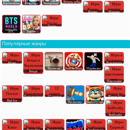
Лечить зубы
Беременные
Больница
Ветеринар
Кошки
Макияж
Тесты
БТС
Барби
Популярные жанры
Момо
В кальмара
Приколы
Кик Зе Бади
Издевалки
Бенди
Пластилин
Приключения
12 замков
Plague Inc
Bad Ice
На логику
Аниматроник
Бейблэйд
Brain Out
Человечки
Зомботрон