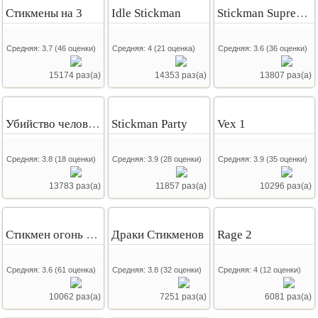
Стикмены на 3
Idle Stickman
Stickman Supreme Duelist 2
Средняя:
3.7
(
46
оценки)
Средняя:
4
(
21
оценка)
Средняя:
3.6
(
36
оценки)
15174 раз(а)
14353 раз(а)
13807 раз(а)
Убийство человечков
Stickman Party
Vex 1
Средняя:
3.8
(
18
оценки)
Средняя:
3.9
(
28
оценки)
Средняя:
3.9
(
35
оценки)
13783 раз(а)
11857 раз(а)
10296 раз(а)
Стикмен огонь и вода
Драки Стикменов
Rage 2
Средняя:
3.6
(
61
оценка)
Средняя:
3.8
(
32
оценки)
Средняя:
4
(
12
оценки)
10062 раз(а)
7251 раз(а)
6081 раз(а)