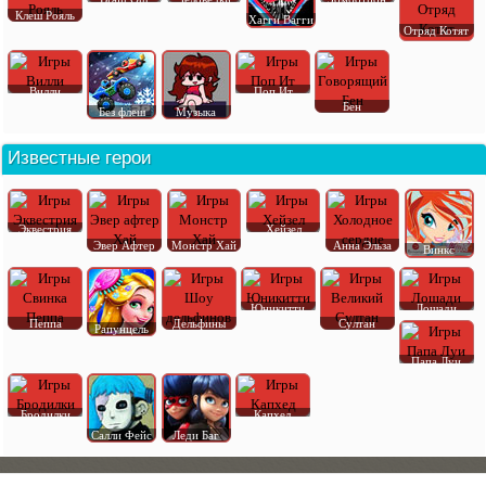
Клеш Рояль
Хагги Вагги
Отряд Котят
Вилли
Поп Ит
Бен
Без флеш
Музыка
Известные герои
Эквестрия
Хейзел
Эвер Афтер
Монстр Хай
Анна Эльза
Винкс
Юникитти
Лошади
Пеппа
Дельфины
Султан
Рапунцель
Папа Луи
Бродилки
Капхед
Салли Фейс
Леди Баг