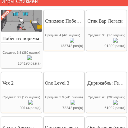
Игры Стикмен
Стикмен: Побег из комплекса
Стик Вар Легаси
Средняя:
4
(
420
оценки)
Средняя:
3.5
(
178
оценки)
Побег из тюрьмы
133742 раз(а)
91309 раз(а)
Средняя:
3.8
(
360
оценки)
164196 раз(а)
Vex 2
One Level 3
Дирижабль: Генри Стикмен
Средняя:
3.2
(
127
оценки)
Средняя:
3.9
(
241
оценка)
Средняя:
4.3
(
206
оценки)
90144 раз(а)
72242 раз(а)
51092 раз(а)
Кража Алмаза: Генри Стикмен
Стикмен издевательства
Ограбление банка