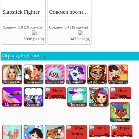
Slapstick Fighter
Стикмен против зомби
Средняя:
3.9
(
10
оценки)
Средняя:
3.4
(
16
оценки)
5896 раз(а)
3473 раз(а)
Игры для девочек
Avakin Life
Романтика
Куклы ЛОЛ
Пони
Ава Сити
Готовим еду
Прически
Уборка
Маникюр
Одевалки
Переделки
Салон
Парикма..
Операции
Животные