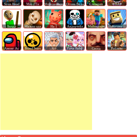
Siren Head
Мисс Ти
Мороженщик
Огонь Вода
Слизарио
ФНАФ
Балди
Малыш ада
На 1
Андертейл
Майнкрафт
Когама
Амонг Ас
Brawl Stars
А4
Гача Лайф
Сосед
Роблокс