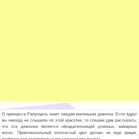
О принцессе Рапунцель знает каждая маленькая девочка. Если вдруг
вы никогда не слышали об этой красотке, то спешим дам рассказать,
что эта девчонка является обладательницей длинных, шикарных
волос. Привлекательный золотистый цвет делает их еще краше,
особенно под ослепительными солнечными лучами.