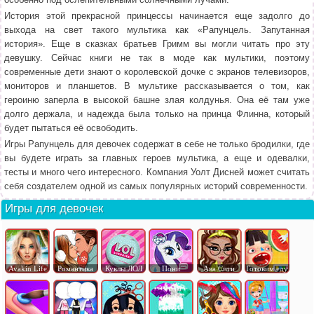
История этой прекрасной принцессы начинается еще задолго до
выхода на свет такого мультика как «Рапунцель. Запутанная
история». Еще в сказках братьев Гримм вы могли читать про эту
девушку. Сейчас книги не так в моде как мультики, поэтому
современные дети знают о королевской дочке с экранов телевизоров,
мониторов и планшетов. В мультике рассказывается о том, как
героиню заперла в высокой башне злая колдунья. Она её там уже
долго держала, и надежда была только на принца Флинна, который
будет пытаться её освободить.
Игры Рапунцель для девочек содержат в себе не только бродилки, где
вы будете играть за главных героев мультика, а еще и одевалки,
тесты и много чего интересного. Компания Уолт Дисней может считать
себя создателем одной из самых популярных историй современности.
Игры для девочек
Avakin Life
Романтика
Куклы ЛОЛ
Пони
Ава Сити
Готовим еду