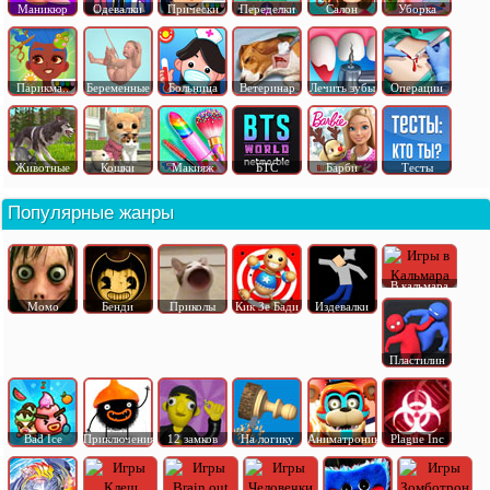
Маникюр
Одевалки
Прически
Переделки
Салон
Уборка
Парикма..
Беременные
Больница
Ветеринар
Лечить зубы
Операции
Животные
Кошки
Макияж
БТС
Барби
Тесты
Популярные жанры
В кальмара
Момо
Бенди
Приколы
Кик Зе Бади
Издевалки
Пластилин
Bad Ice
Приключения
12 замков
На логику
Аниматроник
Plague Inc