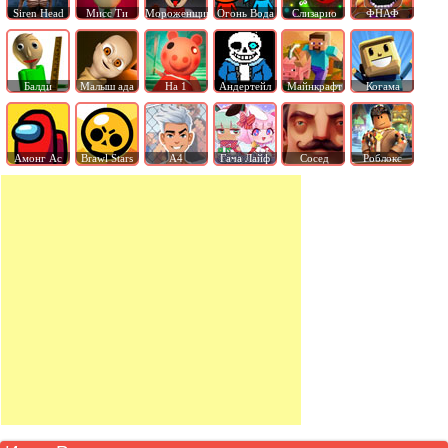
Siren Head
Мисс Ти
Мороженщик
Огонь Вода
Слизарио
ФНАФ
Балди
Малыш ада
На 1
Андертейл
Майнкрафт
Когама
Амонг Ас
Brawl Stars
А4
Гача Лайф
Сосед
Роблокс