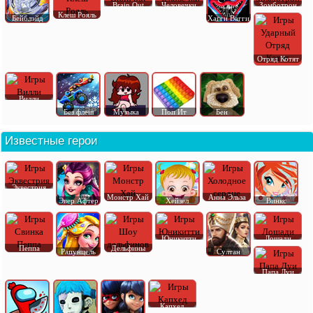
Brain Out
Человечки
Зомботрон
Клеш Рояль
Бейблэйд
Хагги Вагги
Отряд Котят
Вилли
Без флеш
Музыка
Поп Ит
Бен
Известные герои
Эквестрия
Монстр Хай
Анна Эльза
Эвер Афтер
Хейзел
Винкс
Юникитти
Лошади
Пеппа
Дельфины
Рапунцель
Султан
Папа Луи
Капхед