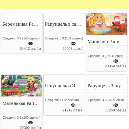
Беременная Рапунцель
Рапунцель в салоне красоты
Средняя:
3.9
(
140
оценки)
Средняя:
3.9
(
104
оценки)
Маникюр Рапунцель
34413 раз(а)
25007 раз(а)
Средняя:
4
(
140
оценки)
23859 раз(а)
Рапунцель и Эльза
Рапунцель Запутаная История
Средняя:
4
(
72
оценки)
Средняя:
4.2
(
45
оценки)
Маленькая Рапунцель
21212 раз(а)
17260 раз(а)
Средняя:
3.9
(
100
оценки)
22392 раз(а)