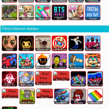
Парикма..
Беременные
Больница
Ветеринар
Лечить зубы
Операции
Животные
Кошки
Макияж
БТС
Барби
Тесты
Популярные жанры
Момо
Бенди
Приколы
Кик Зе Бади
Издевалки
В кальмара
Пластилин
Bad Ice
Приключения
12 замков
На логику
Аниматроник
Brain Out
Клеш Рояль
Plague Inc
Бейблэйд
Человечки
Хагги Вагги
Зомботрон
Вилли
Отряд Котят
Без флеш
Музыка
Поп Ит