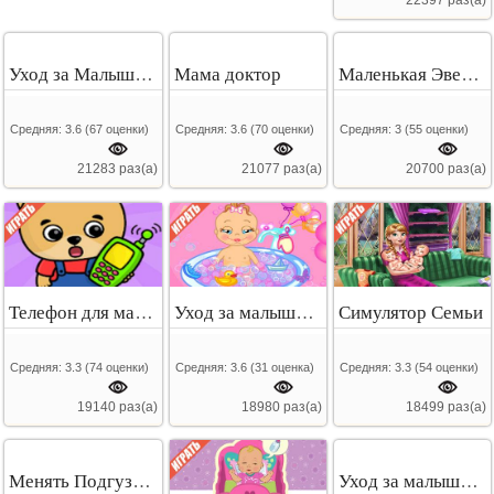
Уход за Малышами в Детском Саду
Мама доктор
Маленькая Эвер Афтер Хай
Средняя:
3.6
(
67
оценки)
Средняя:
3.6
(
70
оценки)
Средняя:
3
(
55
оценки)
21283 раз(а)
21077 раз(а)
20700 раз(а)
Телефон для малышей
Уход за малышом: Купание
Симулятор Семьи
Средняя:
3.3
(
74
оценки)
Средняя:
3.6
(
31
оценка)
Средняя:
3.3
(
54
оценки)
19140 раз(а)
18980 раз(а)
18499 раз(а)
Менять Подгузники Малышу
Уход за малышом 2