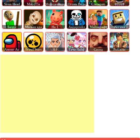
Siren Head
Мисс Ти
Мороженщик
Огонь Вода
Слизарио
ФНАФ
Балди
Малыш ада
На 1
Андертейл
Майнкрафт
Когама
Амонг Ас
Brawl Stars
А4
Гача Лайф
Сосед
Роблокс