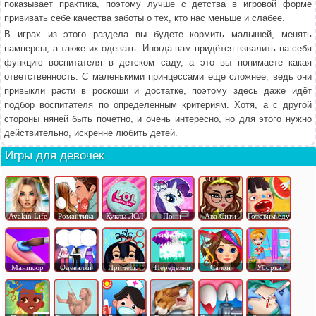
показывает практика, поэтому лучше с детства в игровой форме
прививать себе качества заботы о тех, кто нас меньше и слабее.
В играх из этого раздела вы будете кормить малышей, менять
памперсы, а также их одевать. Иногда вам придётся взвалить на себя
функцию воспитателя в детском саду, а это вы понимаете какая
ответственность. С маленькими принцессами еще сложнее, ведь они
привыкли расти в роскоши и достатке, поэтому здесь даже идёт
подбор воспитателя по определенным критериям. Хотя, а с другой
стороны няней быть почетно, и очень интересно, но для этого нужно
действительно, искренне любить детей.
Игры для девочек
Avakin Life
Романтика
Куклы ЛОЛ
Пони
Ава Сити
Готовим еду
Маникюр
Одевалки
Прически
Переделки
Салон
Уборка