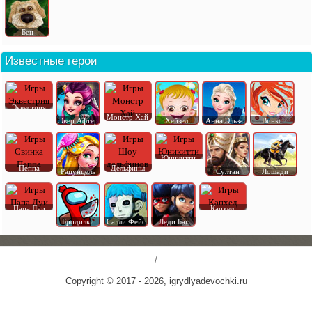
Бен
Известные герои
Эквестрия
Монстр Хай
Эвер Афтер
Хейзел
Анна Эльза
Винкс
Юникитти
Пеппа
Дельфины
Рапунцель
Султан
Лошади
Папа Луи
Капхед
Бродилки
Салли Фейс
Леди Баг
/
Copyright © 2017 - 2026, igrydlyadevochki.ru