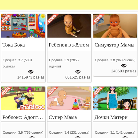
Тока Бока
Ребенок в жёлтом
Симулятор Мамы
Средняя:
3.7
(
5991
Средняя:
3.9
(
2855
Средняя:
3.8
(
969
оценки)
оценка)
оценки)
240603 раз(а)
1415973 раз(а)
601525 раз(а)
Роблокс: Адопт ми
Супер Мама
Дочки Матери
Средняя:
3.9
(
756
оценки)
Средняя:
3.4
(
231
оценка)
Средняя:
3.1
(
141
оценка)