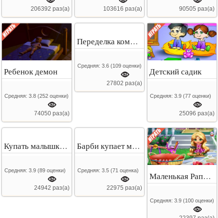
206392 раз(а)
103616 раз(а)
90505 раз(а)
Переделка комнаты малыша
Средняя:
3.6
(
109
оценки)
Ребенок демон
Детский садик
27802 раз(а)
Средняя:
3.8
(
252
оценки)
Средняя:
3.9
(
77
оценки)
74050 раз(а)
25096 раз(а)
Купать малышку Леди Баг
Барби купает малышку
Средняя:
3.9
(
89
оценки)
Средняя:
3.5
(
71
оценка)
Маленькая Рапунцель
24942 раз(а)
22975 раз(а)
Средняя:
3.9
(
100
оценки)
22397 раз(а)