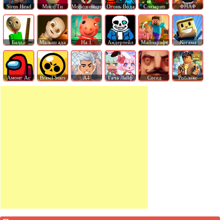
Siren Head
Мисс Ти
Мороженщик
Огонь Вода
Слизарио
ФНАФ
Балди
Малыш ада
На 1
Андертейл
Майнкрафт
Когама
Амонг Ас
Brawl Stars
А4
Гача Лайф
Сосед
Роблокс