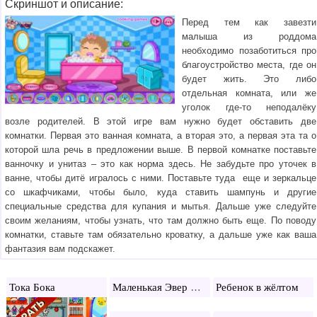
Скриншот и описание:
Перед тем как завезти
малыша из роддома
необходимо позаботиться про
благоустройство места, где он
будет жить. Это либо
отдельная комната, или же
уголок где-то неподалёку
возле родителей. В этой игре вам нужно будет обставить две
комнатки. Первая это ванная комната, а вторая это, а первая эта та о
которой шла речь в предложении выше. В первой комнатке поставьте
ванночку и унитаз – это как норма здесь. Не забудьте про уточек в
ванне, чтобы дитё игралось с ними. Поставьте туда еще и зеркальце
со шкафчиками, чтобы было, куда ставить шампунь и другие
специальные средства для купания и мытья. Дальше уже следуйте
своим желаниям, чтобы узнать, что там должно быть еще. По поводу
комнатки, ставьте там обязательно кроватку, а дальше уже как ваша
фантазия вам подскажет.
Маленькая Эвер Афтер Хай
Тока Бока
Ребенок в жёлтом