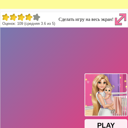
Сделать игру на весь экран!
Оценок:
109
(средняя
3.6
из
5
)