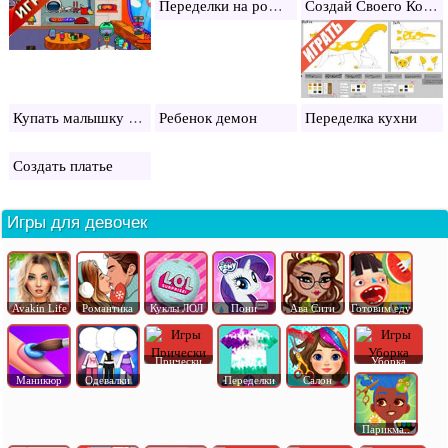
Переделки на рождество
Создай Своего Кота Воителя
Купать малышку Леди Баг
Ребенок демон
Переделка кухни
Создать платье
Игры для девочек
Avakin Life
Романтика
Куклы ЛОЛ
Пони
Ава Сити
Готовим еду
Прически
Уборка
Маникюр
Одевалки
Переделки
Салон
Парикма..