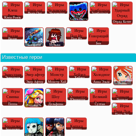
Brain Out
Человечки
Зомботрон
Клеш Рояль
Хагги Вагги
Отряд Котят
Вилли
Поп Ит
Бен
Без флеш
Музыка
Известные герои
Эквестрия
Хейзел
Эвер Афтер
Монстр Хай
Анна Эльза
Винкс
Юникитти
Лошади
Пеппа
Дельфины
Султан
Рапунцель
Папа Луи
Бродилки
Капхед
Салли Фейс
Леди Баг