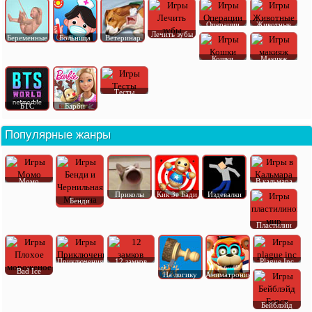
Операции
Животные
Лечить зубы
Беременные
Больница
Ветеринар
Кошки
Макияж
Тесты
БТС
Барби
Популярные жанры
Момо
В кальмара
Приколы
Кик Зе Бади
Издевалки
Бенди
Пластилин
Приключения
12 замков
Plague Inc
Bad Ice
На логику
Аниматроник
Бейблэйд