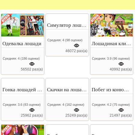
Симулятор лошади
Средняя:
4
(
98
оценки)
Одевалка лошади
Лошадиная клиника
46072 раз(а)
Средняя:
4
(
186
оценки)
Средняя:
3.9
(
96
оценки)
56502 раз(а)
40992 раз(а)
Гонка лошадей на двоих
Скачки на лошадях 2
Побег из конюшни
Средняя:
3.6
(
83
оценки)
Средняя:
4
(
162
оценки)
Средняя:
4.2
(
75
оценки)
25962 раз(а)
25249 раз(а)
21497 раз(а)