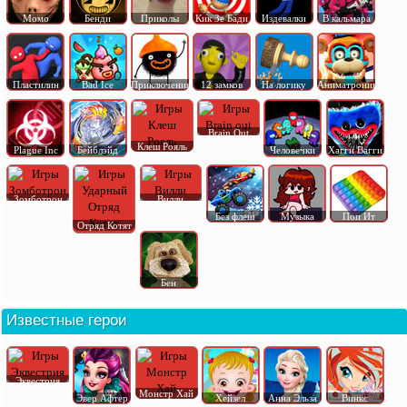
Момо
Бенди
Приколы
Кик Зе Бади
Издевалки
В кальмара
Пластилин
Bad Ice
Приключения
12 замков
На логику
Аниматроник
Brain Out
Клеш Рояль
Plague Inc
Бейблэйд
Человечки
Хагги Вагги
Зомботрон
Вилли
Без флеш
Музыка
Поп Ит
Отряд Котят
Бен
Известные герои
Эквестрия
Монстр Хай
Эвер Афтер
Хейзел
Анна Эльза
Винкс