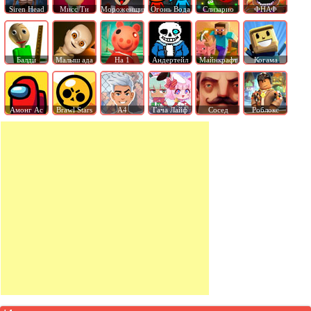
Siren Head
Мисс Ти
Мороженщик
Огонь Вода
Слизарио
ФНАФ
Балди
Малыш ада
На 1
Андертейл
Майнкрафт
Когама
Амонг Ас
Brawl Stars
А4
Гача Лайф
Сосед
Роблокс