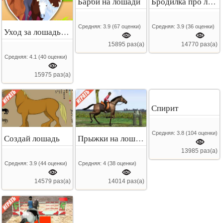
Барби на лошади
Бродилка про лошадей
Средняя:
3.9
(
67
оценки)
Средняя:
3.9
(
36
оценки)
Уход за лошадьми
15895 раз(а)
14770 раз(а)
Средняя:
4.1
(
40
оценки)
15975 раз(а)
Спирит
Средняя:
3.8
(
104
оценки)
Создай лошадь
Прыжки на лошади
13985 раз(а)
Средняя:
3.9
(
44
оценки)
Средняя:
4
(
38
оценки)
14579 раз(а)
14014 раз(а)