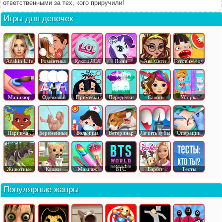
ответственными за тех, кого приручили!
Игры для девочек
Avakin Life
Романтика
Куклы ЛОЛ
Пони
Ава Сити
Готовим еду
Маникюр
Одевалки
Прически
Переделки
Салон
Уборка
Парикма..
Беременные
Больница
Ветеринар
Лечить зубы
Операции
Животные
Кошки
Макияж
БТС
Барби
Тесты
Популярные жанры