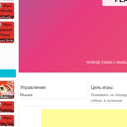
Бейблэйд
ряд Котят
Управление:
Цель игры:
Мышка.
Ухаживать за лошад
Винкс
сейчас в конюшне.
Лошади
Папа Луи