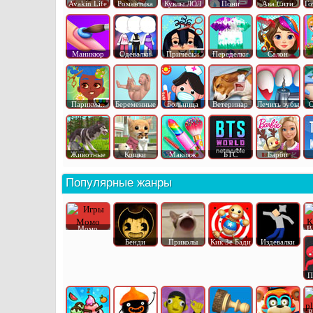
Avakin Life
Романтика
Куклы ЛОЛ
Пони
Ава Сити
Го
Маникюр
Одевалки
Прически
Переделки
Салон
Парикма..
Беременные
Больница
Ветеринар
Лечить зубы
О
Животные
Кошки
Макияж
БТС
Барби
Популярные жанры
Момо
В
Бенди
Приколы
Кик Зе Бади
Издевалки
П
P