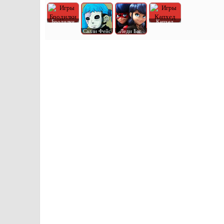
Бродилки
Капхед
Салли Фейс
Леди Баг