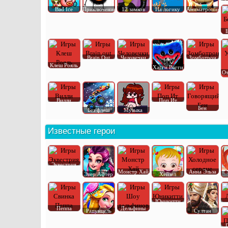
Bad Ice
Приключения
12 замков
На логику
Аниматроник
Brain Out
Человечки
Зомботрон
Клеш Рояль
Хагги Вагги
От
Вилли
Поп Ит
Бен
Без флеш
Музыка
Известные герои
Эквестрия
Монстр Хай
Анна Эльза
Эвер Афтер
Хейзел
Юникитти
Пеппа
Дельфины
Рапунцель
Султан