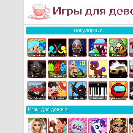
Популярные
Девочкам
На двоих
Хоррор
1234567890
Растения
Гренни
3 игрока
Ио игры
Креатор
Гонки
Г
Рус Машины
Для детей
Стикмен
Пианино
КрасныйШар
Игры для девочек