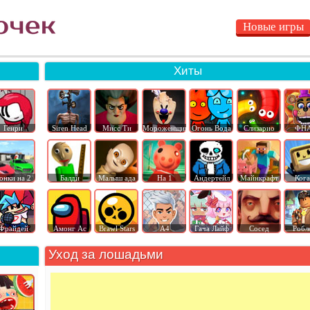
Новые игры
Хиты
Генри
Siren Head
Мисс Ти
Мороженщик
Огонь Вода
Слизарио
ФН
онки на 2
Балди
Малыш ада
На 1
Андертейл
Майнкрафт
Ког
Фрайдей
Амонг Ас
Brawl Stars
А4
Гача Лайф
Сосед
Робл
Уход за лошадьми