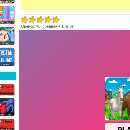
товим еду
Уборка
Оценок:
40
(средняя
4.1
из
5
)
перации
Тесты
 кальмара
ластилин
lague Inc