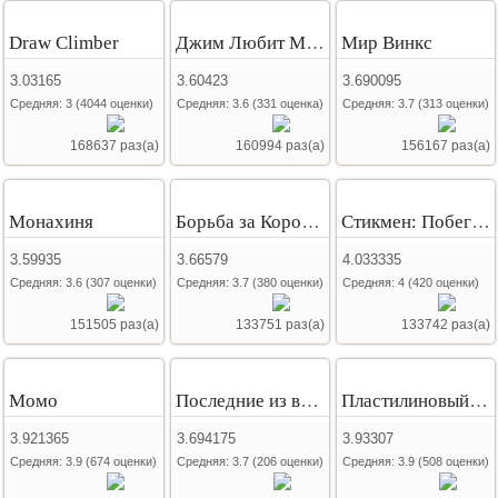
Draw Climber
Джим Любит Мэри
Мир Винкс
3.03165
3.60423
3.690095
Средняя:
3
(
4044
оценки)
Средняя:
3.6
(
331
оценка)
Средняя:
3.7
(
313
оценки)
168637 раз(а)
160994 раз(а)
156167 раз(а)
Монахиня
Борьба за Корону Девушки Эквестрии
Стикмен: Побег из комплекса
3.59935
3.66579
4.033335
Средняя:
3.6
(
307
оценки)
Средняя:
3.7
(
380
оценки)
Средняя:
4
(
420
оценки)
151505 раз(а)
133751 раз(а)
133742 раз(а)
Момо
Последние из выживших 2
Пластилиновый чудик
3.921365
3.694175
3.93307
Средняя:
3.9
(
674
оценки)
Средняя:
3.7
(
206
оценки)
Средняя:
3.9
(
508
оценки)