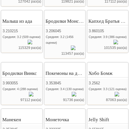
127042 раз(а)
119821 раз(а)
117112 раз(а)
Малыш из ада
Бродилки Монстр Хай
Капхед Братья по оружию
3.210215
3.206045
3.860105
Средняя:
3.2
(
509
оценки)
Средняя:
3.2
(
1456
Средняя:
3.9
(
386
оценки)
оценки)
115329 раз(а)
101535 раз(а)
113457 раз(а)
Бродилки Винкс
Покемоны на двоих
Хобо Бомж
3.993055
3.353845
3.2562
Средняя:
4
(
288
оценки)
Средняя:
3.4
(
130
оценки)
Средняя:
3.3
(
121
оценка)
97112 раз(а)
91736 раз(а)
87063 раз(а)
Манекен
Монеточка
Jelly Shift