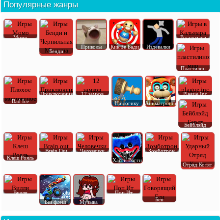
Популярные жанры
Момо
В кальмара
Приколы
Кик Зе Бади
Издевалки
Бенди
Пластилин
Приключения
12 замков
Plague Inc
Bad Ice
На логику
Аниматроник
Бейблэйд
Brain Out
Человечки
Зомботрон
Клеш Рояль
Хагги Вагги
Отряд Котят
Вилли
Поп Ит
Бен
Без флеш
Музыка