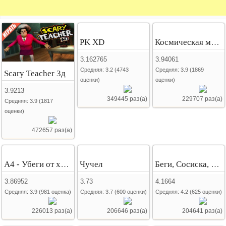
PK XD
Космическая мафия
3.162765
3.94061
Средняя:
3.2
(
4743
Средняя:
3.9
(
1869
Scary Teacher 3д
оценки)
оценки)
3.9213
349445 раз(а)
229707 раз(а)
Средняя:
3.9
(
1817
оценки)
472657 раз(а)
А4 - Убеги от хейтеров
Чучел
Беги, Сосиска, Беги
3.86952
3.73
4.1664
Средняя:
3.9
(
981
оценка)
Средняя:
3.7
(
600
оценки)
Средняя:
4.2
(
625
оценки)
226013 раз(а)
206646 раз(а)
204641 раз(а)