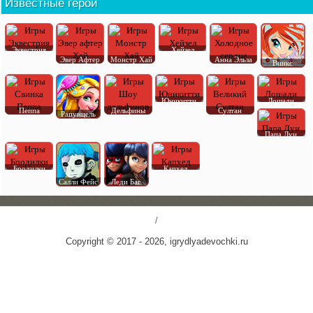
Известные герои
Эквестрия
Хейзел
Эвер Афтер
Монстр Хай
Анна Эльза
Винкс
Юникитти
Лошади
Пеппа
Дельфины
Султан
Рапунцель
Папа Луи
Бродилки
Капхед
Салли Фейс
Леди Баг
/
Copyright © 2017 - 2026, igrydlyadevochki.ru