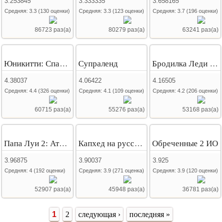
3.253845
3.333335
3.658165
Средняя:
3.3
(
130
оценки)
Средняя:
3.3
(
123
оценки)
Средняя:
3.7
(
196
оценки)
86723 раз(а)
80279 раз(а)
63241 раз(а)
Юникитти: Спаси королевство
Супраленд
Бродилка Леди Баг
4.38037
4.06422
4.16505
Средняя:
4.4
(
326
оценки)
Средняя:
4.1
(
109
оценки)
Средняя:
4.2
(
206
оценки)
60715 раз(а)
55276 раз(а)
53168 раз(а)
Папа Луи 2: Атака Гамбургеров
Капхед на русском
Обреченные 2 ИО
3.96875
3.90037
3.925
Средняя:
4
(
192
оценки)
Средняя:
3.9
(
271
оценка)
Средняя:
3.9
(
120
оценки)
52907 раз(а)
45948 раз(а)
36781 раз(а)
Страницы
1
2
следующая ›
последняя »