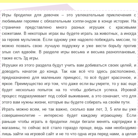
Игры бродилки для девочек – это увлекательные приключения с
любимыми героями с обязательным хэппи-эндом в конце истории. На
страничке представлено много разных игрушек с красивыми
сюжетами. В некоторых играх вы будете играть за животных, а иногда
за героев мультиков. Если одному уже надоело побеждать миссии, то
можно позвать свою лучшую подружку и уже вести борьбу против
злых сил вдвоём. В разделе игры весьма и весьма разноплановые,
также есть 3д игры.
Игрушки из этого раздела будут учить вам добиваться своих целей, и
доводить начатое до конца. Так как всё что здесь расположено,
предназначено для маленьких принцесс, то всё будет красочное, и
яркое. Преимущество игр том, что даже если вы умрете, то у вас еще
будет несколько попыток на то чтобы добиться успеха. Игровой
процесс подразумевает под собой выживание, а это означает, что для
этого вам нужны жизни, которые вы будете собирать на своём пути.
Играть можно всем, не так важно, сколько вам лет, 3, 5 или вы уже
совершеннолетие – интересно будет каждому играющему. Если
раньше чтобы играть в бродилки люди бегали менять картриджи в
магазины, то сейчас всё стало гораздо проще, ведь нам необходимо
лишь зайти на игровой сайт и не то что одна игра перед нами, а целая