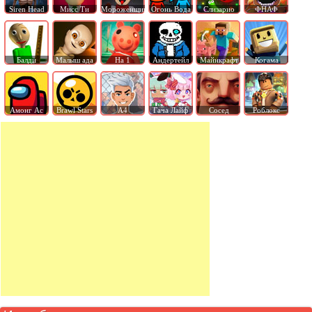
Siren Head
Мисс Ти
Мороженщик
Огонь Вода
Слизарио
ФНАФ
Балди
Малыш ада
На 1
Андертейл
Майнкрафт
Когама
Амонг Ас
Brawl Stars
А4
Гача Лайф
Сосед
Роблокс