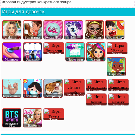
игровая индустрия конкретного жанра.
Игры для девочек
Avakin Life
Романтика
Куклы ЛОЛ
Пони
Ава Сити
Готовим еду
Прически
Уборка
Маникюр
Одевалки
Переделки
Салон
Парикма..
Операции
Животные
Лечить зубы
Беременные
Больница
Ветеринар
Кошки
Макияж
Тесты
БТС
Барби