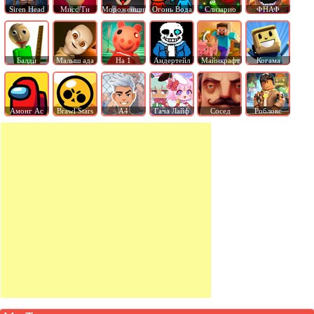
Siren Head
Мисс Ти
Мороженщик
Огонь Вода
Слизарио
ФНАФ
Балди
Малыш ада
На 1
Андертейл
Майнкрафт
Когама
Амонг Ас
Brawl Stars
А4
Гача Лайф
Сосед
Роблокс