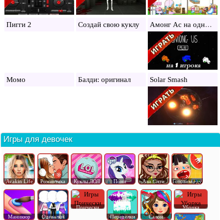
Амонг Ас на одного игрока
Пигги 2
Создай свою куклу
Момо
Балди: оригинал
Solar Smash
Игры для девочек
Avakin Life
Романтика
Куклы ЛОЛ
Пони
Ава Сити
Готовим еду
Прически
Уборка
Маникюр
Одевалки
Переделки
Салон