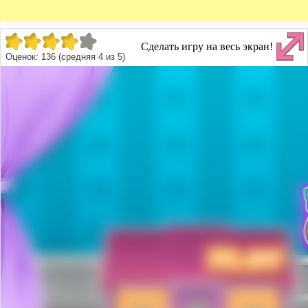
Сделать игру на весь экран!
Оценок:
136
(средняя
4
из
5
)