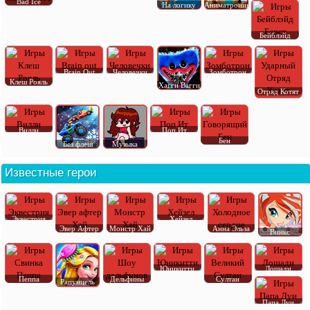
Bad Ice
На логику
Аниматроник
Бейблэйд
Brain Out
Человечки
Зомботрон
Клеш Рояль
Хагги Вагги
Отряд Котят
Вилли
Поп Ит
Бен
Без флеш
Музыка
Известные герои
Эквестрия
Хейзел
Эвер Афтер
Монстр Хай
Анна Эльза
Винкс
Юникитти
Лошади
Пеппа
Дельфины
Султан
Рапунцель
Папа Луи