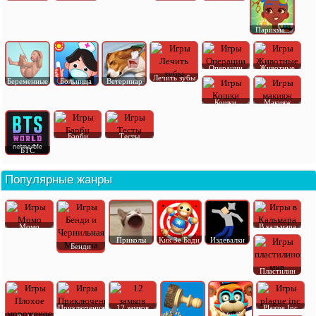
Парикма..
Операции
Животные
Лечить зубы
Беременные
Больница
Ветеринар
Кошки
Макияж
Барби
Тесты
БТС
Популярные жанры
Момо
В кальмара
Приколы
Кик Зе Бади
Издевалки
Бенди
Пластилин
Приключения
12 замков
Plague Inc