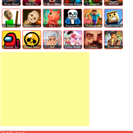
Siren Head
Мисс Ти
Мороженщик
Огонь Вода
Слизарио
ФНАФ
Балди
Малыш ада
На 1
Андертейл
Майнкрафт
Когама
Амонг Ас
Brawl Stars
А4
Гача Лайф
Сосед
Роблокс