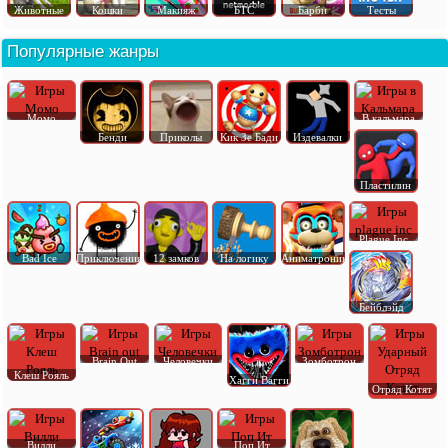
Животные
Кошки
Макияж
БТС
Барби
Тесты
Популярные жанры
Момо
В кальмара
Бенди
Приколы
Кик Зе Бади
Издевалки
Пластилин
Plague Inc
Bad Ice
Приключения
12 замков
На логику
Аниматроник
Бейблэйд
Brain Out
Человечки
Зомботрон
Клеш Рояль
Хагги Вагги
Отряд Котят
Вилли
Поп Ит