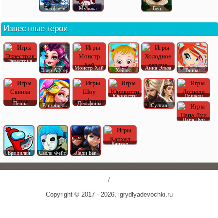
Без флеш
Музыка
Бен
Известные герои
Эквестрия
Монстр Хай
Анна Эльза
Эвер Афтер
Хейзел
Винкс
Юникитти
Лошади
Пеппа
Дельфины
Рапунцель
Султан
Папа Луи
Капхед
Бродилки
Салли Фейс
Леди Баг
/
Copyright © 2017 - 2026, igrydlyadevochki.ru