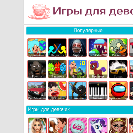
Популярные
Девочкам
На двоих
Хоррор
1234567890
Растения
Гренни
3 игрока
Ио игры
Креатор
Гонки
Г
Рус Машины
Для детей
Стикмен
Пианино
КрасныйШар
Игры для девочек