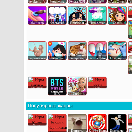
Avakin Life
Романтика
Куклы ЛОЛ
Пони
Ава Сити
Го
Маникюр
Одевалки
Прически
Переделки
Салон
П
Ж
Беременные
Больница
Ветеринар
Лечить зубы
Операции
Макияж
Тесты
БТС
Барби
Популярные жанры
Момо
В
Приколы
Кик Зе Бади
Издевалки