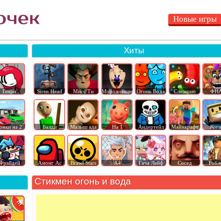
Новые игры
Хиты
Генри
Siren Head
Мисс Ти
Мороженщик
Огонь Вода
Слизарио
ФН
онки на 2
Балди
Малыш ада
На 1
Андертейл
Майнкрафт
Ког
Фрайдей
Амонг Ас
Brawl Stars
А4
Гача Лайф
Сосед
Робл
Стикмен огонь и вода