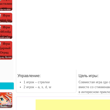
ластилин
lague Inc
Бейблэйд
ряд Котят
Управление:
Цель игры:
1 игрок – стрелки
Совместая игра где 
2 игрок – a, s, d, w
вместе со стикменам
в интересном прикл
Винкс