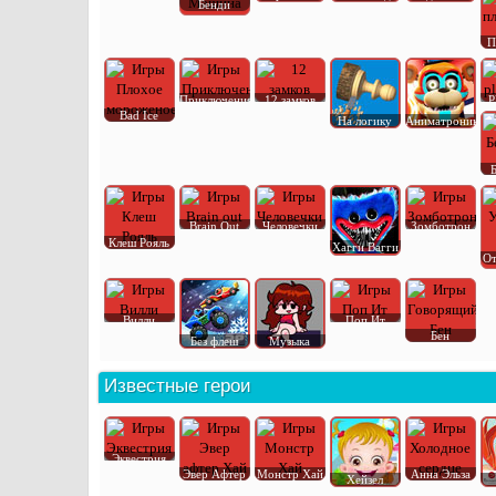
Бенди
П
Приключения
12 замков
P
Bad Ice
На логику
Аниматроник
Brain Out
Человечки
Зомботрон
Клеш Рояль
Хагги Вагги
От
Вилли
Поп Ит
Бен
Без флеш
Музыка
Известные герои
Эквестрия
Эвер Афтер
Монстр Хай
Анна Эльза
Хейзел