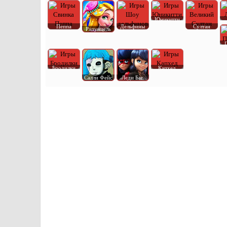
Юникитти
Пеппа
Дельфины
Султан
Рапунцель
Бродилки
Капхед
Салли Фейс
Леди Баг