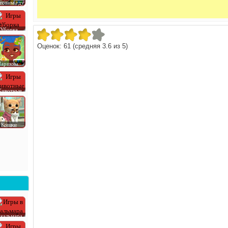
товим еду
Уборка
Оценок:
61
(средняя
3.6
из
5
)
арикма..
ивотные
Кошки
 кальмара