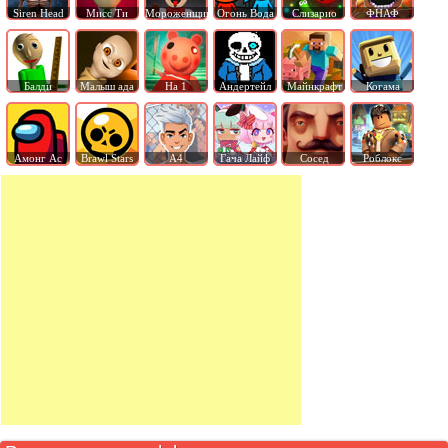
Siren Head
Мисс Ти
Мороженщик
Огонь Вода
Слизарио
ФНАФ
Балди
Малыш ада
На 1
Андертейл
Майнкрафт
Когама
Амонг Ас
Brawl Stars
А4
Гача Лайф
Сосед
Роблокс