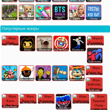
Парикма..
Беременные
Больница
Ветеринар
Лечить зубы
Операции
Животные
Кошки
Макияж
БТС
Барби
Тесты
Популярные жанры
Момо
В кальмара
Бенди
Приколы
Кик Зе Бади
Издевалки
Пластилин
Plague Inc
Bad Ice
Приключения
12 замков
На логику
Аниматроник
Бейблэйд
Brain Out
Человечки
Зомботрон
Клеш Рояль
Хагги Вагги