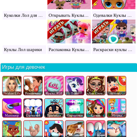
Куколки Лол для девочек
Открывать Куклы Лол
Одевалки Куклы Лол
Распаковка Куклы Лол
Раскраски куклы Лол
Куклы Лол шарики
Игры для девочек
Avakin Life
Романтика
Куклы ЛОЛ
Пони
Ава Сити
Готовим еду
Маникюр
Одевалки
Прически
Переделки
Салон
Уборка