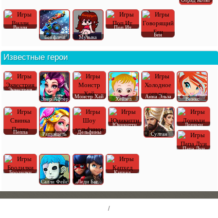
Отряд Котят
Вилли
Поп Ит
Бен
Без флеш
Музыка
Известные герои
Эквестрия
Монстр Хай
Анна Эльза
Эвер Афтер
Хейзел
Винкс
Юникитти
Лошади
Пеппа
Дельфины
Рапунцель
Султан
Папа Луи
Бродилки
Капхед
Салли Фейс
Леди Баг
/