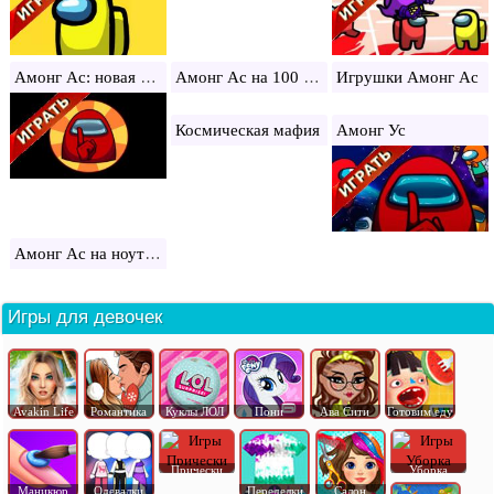
Амонг Ас: новая версия
Амонг Ас на 100 игроков
Игрушки Амонг Ас
Космическая мафия
Амонг Ус
Амонг Ас на ноутбук
Игры для девочек
Avakin Life
Романтика
Куклы ЛОЛ
Пони
Ава Сити
Готовим еду
Прически
Уборка
Маникюр
Одевалки
Переделки
Салон