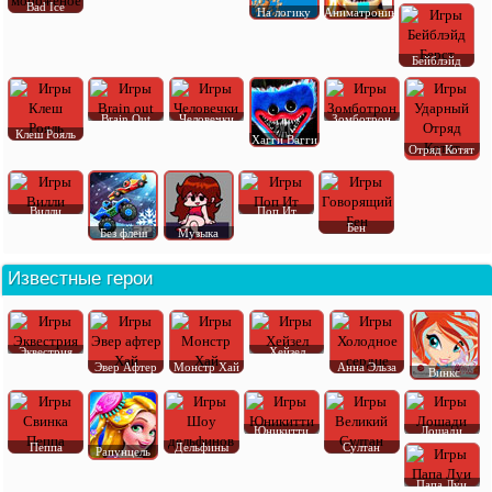
Bad Ice
На логику
Аниматроник
Бейблэйд
Brain Out
Человечки
Зомботрон
Клеш Рояль
Хагги Вагги
Отряд Котят
Вилли
Поп Ит
Бен
Без флеш
Музыка
Известные герои
Эквестрия
Хейзел
Эвер Афтер
Монстр Хай
Анна Эльза
Винкс
Юникитти
Лошади
Пеппа
Дельфины
Султан
Рапунцель
Папа Луи