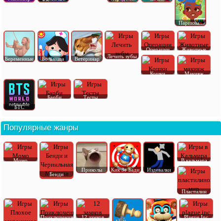
Парикма..
Операции
Животные
Лечить зубы
Беременные
Больница
Ветеринар
Кошки
Макияж
Барби
Тесты
БТС
Популярные жанры
Момо
В кальмара
Приколы
Кик Зе Бади
Издевалки
Бенди
Пластилин
Приключения
12 замков
Plague Inc