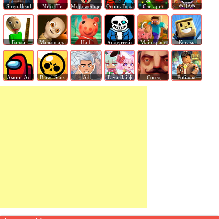
Siren Head
Мисс Ти
Мороженщик
Огонь Вода
Слизарио
ФНАФ
Балди
Малыш ада
На 1
Андертейл
Майнкрафт
Когама
Амонг Ас
Brawl Stars
А4
Гача Лайф
Сосед
Роблокс