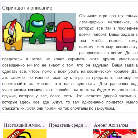
Скриншот и описание:
Отличная игра про тех самых
легендарных человечков, о
которых все так в последнее
время говорят. Ваша задача в
том чтобы помочь тому
самому желтому космонавту
расправится со всеми. Да, он
предатель и этого не хочет скрывать, хотя другие участники
совершенно ничего не знают о том, что он задумал. Ваша задача
сделать все, чтобы помочь всех убить на космическом корабле. Да,
это сложно, но именно такая суть игры за предателя, поэтому не
переживайте за мораль, это ваша сущность. Для расправы над
участниками космического корабля вы должны будете использовать
оружие, которое у вас, благо, есть. Что касается дверей закрытых,
которые здесь кое, где будут, то вам однозначно придется умело
отыскать их, хотя они прилично так спрятаны по закоулкам.
Настоящий Амонг Ас
Предатель среди нас
Амонг Ас: взлом