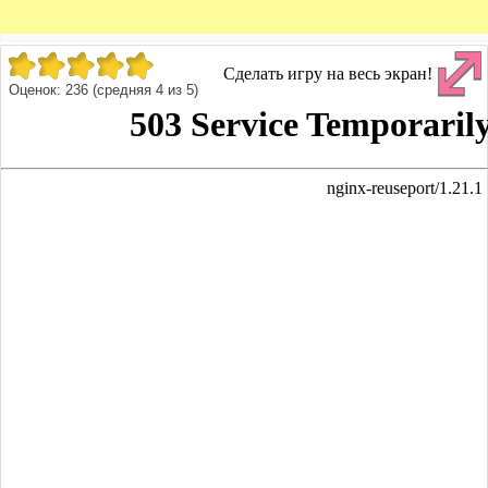
Сделать игру на весь экран!
Оценок:
236
(средняя
4
из
5
)