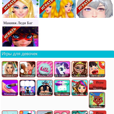
Макияж Леди Баг
Игры для девочек
Avakin Life
Романтика
Куклы ЛОЛ
Пони
Ава Сити
Готовим еду
Уборка
Маникюр
Одевалки
Прически
Переделки
Салон
Парикма..