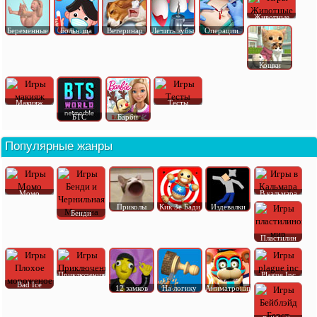
Животные
Беременные
Больница
Ветеринар
Лечить зубы
Операции
Кошки
Макияж
Тесты
БТС
Барби
Популярные жанры
Момо
В кальмара
Приколы
Кик Зе Бади
Издевалки
Бенди
Пластилин
Приключения
Plague Inc
Bad Ice
12 замков
На логику
Аниматроник