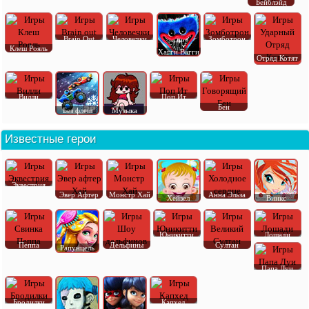
Бейблэйд
Brain Out
Человечки
Зомботрон
Клеш Рояль
Хагги Вагги
Отряд Котят
Вилли
Поп Ит
Бен
Без флеш
Музыка
Известные герои
Эквестрия
Эвер Афтер
Монстр Хай
Анна Эльза
Хейзел
Винкс
Юникитти
Лошади
Пеппа
Дельфины
Султан
Рапунцель
Папа Луи
Бродилки
Капхед