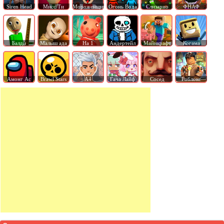
Siren Head
Мисс Ти
Мороженщик
Огонь Вода
Слизарио
ФНАФ
Балди
Малыш ада
На 1
Андертейл
Майнкрафт
Когама
Амонг Ас
Brawl Stars
А4
Гача Лайф
Сосед
Роблокс