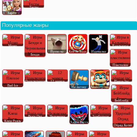
Тесты
Барби
Популярные жанры
Момо
В кальмара
Приколы
Кик Зе Бади
Издевалки
Бенди
Пластилин
Приключения
12 замков
Plague Inc
Bad Ice
На логику
Аниматроник
Бейблэйд
Brain Out
Человечки
Зомботрон
Клеш Рояль
Хагги Вагги
Отряд Котят