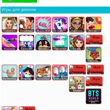
Игры для девочек
Avakin Life
Романтика
Куклы ЛОЛ
Пони
Ава Сити
Готовим еду
Уборка
Маникюр
Одевалки
Прически
Переделки
Салон
Парикма..
Операции
Животные
Беременные
Больница
Ветеринар
Лечить зубы
Макияж
Кошки
БТС