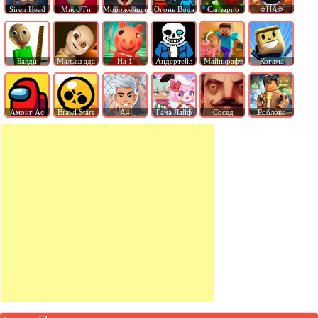
Siren Head
Мисс Ти
Мороженщик
Огонь Вода
Слизарио
ФНАФ
Балди
Малыш ада
На 1
Андертейл
Майнкрафт
Когама
Амонг Ас
Brawl Stars
А4
Гача Лайф
Сосед
Роблокс