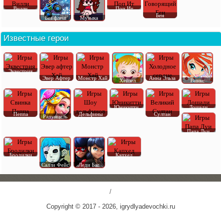
Вилли
Поп Ит
Бен
Без флеш
Музыка
Известные герои
Эквестрия
Эвер Афтер
Монстр Хай
Анна Эльза
Хейзел
Винкс
Юникитти
Лошади
Пеппа
Дельфины
Султан
Рапунцель
Папа Луи
Бродилки
Капхед
Салли Фейс
Леди Баг
/
Copyright © 2017 - 2026, igrydlyadevochki.ru