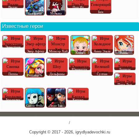
Вилли
Поп Ит
Бен
Без флеш
Музыка
Известные герои
Эквестрия
Эвер Афтер
Монстр Хай
Анна Эльза
Хейзел
Винкс
Юникитти
Лошади
Пеппа
Дельфины
Султан
Рапунцель
Папа Луи
Бродилки
Капхед
Салли Фейс
Леди Баг
/
Copyright © 2017 - 2026, igrydlyadevochki.ru