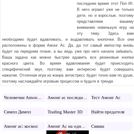
последнее время этот Поп Ит.
В него играют уже не только
дети, но и взрослые, поэтому
представляем вашему
вниманию новенькую игру на
эту тему. Здесь вам
необходимо будет вдавливать, и выдавливать кнопочки. Все они
расположены в форме Амонг Ас. Да, да тот самый импостер вновь
будет на переднем плане, а вы ведь уже про него начали забывать.
Ваша задача как можно быстрее вдавить все резиновые кнопки
красного цвета. Во время вдавливания будет происходить
специфический звук, поэтому вам интересно будет совершать
нажатие. Отличная игра из жанра антистресс будет точно вам по душе,
поэтому наслаждайте игровым процессом и будьте в тренде.
Человечки Among Us
Амонг ас последняя версия
Тест Амонг Ас
Симпл Димпл
Trading Master 3D
Найти предателя
Амонг Ас на одного игрока
Амонг ас: космос
Сквиш