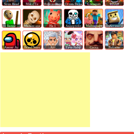
Siren Head
Мисс Ти
Мороженщик
Огонь Вода
Слизарио
ФНАФ
Балди
Малыш ада
На 1
Андертейл
Майнкрафт
Когама
Амонг Ас
Brawl Stars
А4
Гача Лайф
Сосед
Роблокс