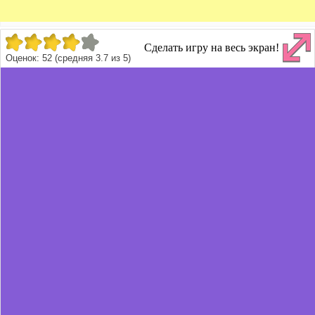
Сделать игру на весь экран!
Оценок:
52
(средняя
3.7
из
5
)