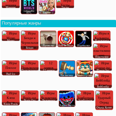
Макияж
Тесты
БТС
Барби
Популярные жанры
Момо
В кальмара
Приколы
Кик Зе Бади
Издевалки
Бенди
Пластилин
Приключения
12 замков
Plague Inc
Bad Ice
На логику
Аниматроник
Бейблэйд
Brain Out
Человечки
Зомботрон
Клеш Рояль
Хагги Вагги
Отряд Котят