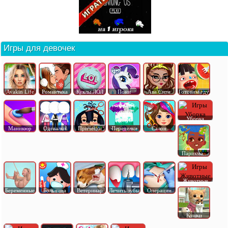
Игры для девочек
Avakin Life
Романтика
Куклы ЛОЛ
Пони
Ава Сити
Готовим еду
Уборка
Маникюр
Одевалки
Прически
Переделки
Салон
Парикма..
Животные
Беременные
Больница
Ветеринар
Лечить зубы
Операции
Кошки