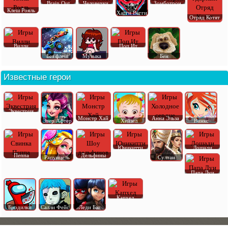
Brain Out
Человечки
Зомботрон
Клеш Рояль
Хагги Вагги
Отряд Котят
Вилли
Поп Ит
Без флеш
Музыка
Бен
Известные герои
Эквестрия
Монстр Хай
Анна Эльза
Эвер Афтер
Хейзел
Винкс
Юникитти
Лошади
Пеппа
Дельфины
Рапунцель
Султан
Папа Луи
Капхед
Бродилки
Салли Фейс
Леди Баг