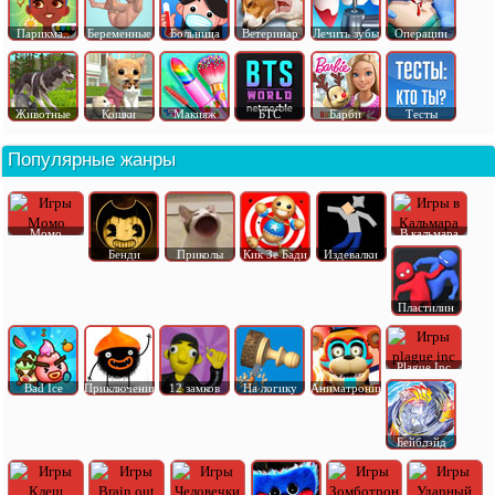
Парикма..
Беременные
Больница
Ветеринар
Лечить зубы
Операции
Животные
Кошки
Макияж
БТС
Барби
Тесты
Популярные жанры
Момо
В кальмара
Бенди
Приколы
Кик Зе Бади
Издевалки
Пластилин
Plague Inc
Bad Ice
Приключения
12 замков
На логику
Аниматроник
Бейблэйд