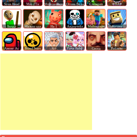
Siren Head
Мисс Ти
Мороженщик
Огонь Вода
Слизарио
ФНАФ
Балди
Малыш ада
На 1
Андертейл
Майнкрафт
Когама
Амонг Ас
Brawl Stars
А4
Гача Лайф
Сосед
Роблокс