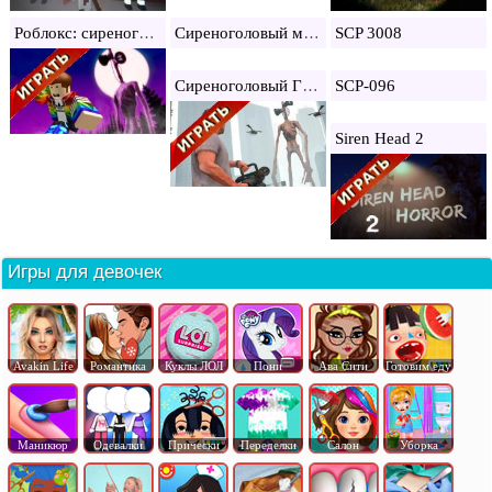
Роблокс: сиреноголовый
Сиреноголовый майнкрафт
SCP 3008
Сиреноголовый ГТА 5
SCP-096
Siren Head 2
Игры для девочек
Avakin Life
Романтика
Куклы ЛОЛ
Пони
Ава Сити
Готовим еду
Маникюр
Одевалки
Прически
Переделки
Салон
Уборка