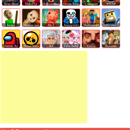
Siren Head
Мисс Ти
Мороженщик
Огонь Вода
Слизарио
ФНАФ
Балди
Малыш ада
На 1
Андертейл
Майнкрафт
Когама
Амонг Ас
Brawl Stars
А4
Гача Лайф
Сосед
Роблокс