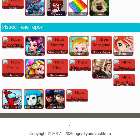
Вилли
Без флеш
Музыка
Поп Ит
Бен
Известные герои
Эквестрия
Монстр Хай
Анна Эльза
Эвер Афтер
Хейзел
Винкс
Юникитти
Лошади
Пеппа
Дельфины
Рапунцель
Султан
Папа Луи
Капхед
Бродилки
Салли Фейс
Леди Баг
/
Copyright © 2017 - 2026, igrydlyadevochki.ru