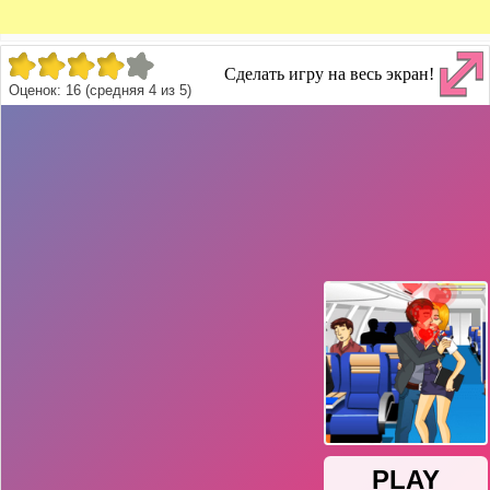
Сделать игру на весь экран!
Оценок:
16
(средняя
4
из
5
)