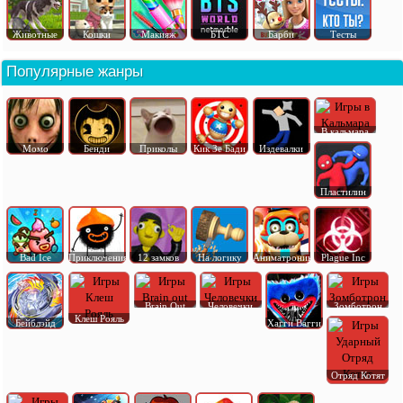
Животные
Кошки
Макияж
БТС
Барби
Тесты
Популярные жанры
В кальмара
Момо
Бенди
Приколы
Кик Зе Бади
Издевалки
Пластилин
Bad Ice
Приключения
12 замков
На логику
Аниматроник
Plague Inc
Brain Out
Человечки
Зомботрон
Клеш Рояль
Бейблэйд
Хагги Вагги
Отряд Котят