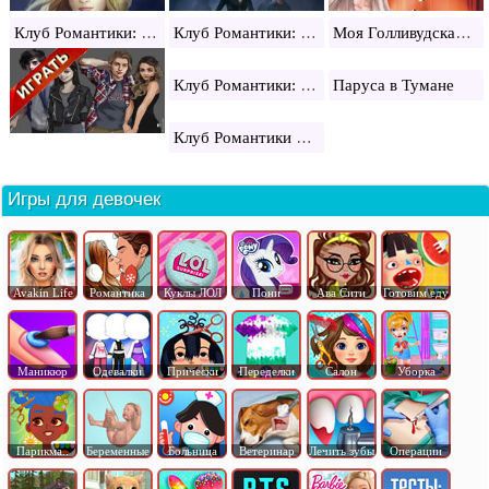
Клуб Романтики: Мои Истории
Клуб Романтики: Моды
Моя Голливудская история
Клуб Романтики: коды
Паруса в Тумане
Клуб Романтики Секрет Небес
Игры для девочек
Avakin Life
Романтика
Куклы ЛОЛ
Пони
Ава Сити
Готовим еду
Маникюр
Одевалки
Прически
Переделки
Салон
Уборка
Парикма..
Беременные
Больница
Ветеринар
Лечить зубы
Операции