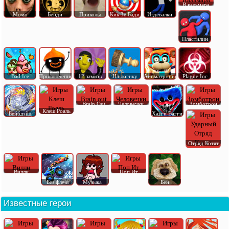
В кальмара
Момо
Бенди
Приколы
Кик Зе Бади
Издевалки
Пластилин
Bad Ice
Приключения
12 замков
На логику
Аниматроник
Plague Inc
Brain Out
Человечки
Зомботрон
Клеш Рояль
Бейблэйд
Хагги Вагги
Отряд Котят
Вилли
Поп Ит
Без флеш
Музыка
Бен
Известные герои