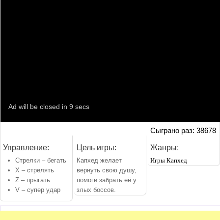
Сыграно раз: 38678
Управление:
Цель игры:
Жанры:
Стрелки – бегать
Капхед желает
Игры Капхед
X – стрелять
вернуть свою душу,
Z – прыгать
помоги забрать её у
V – супер удар
злых боссов.