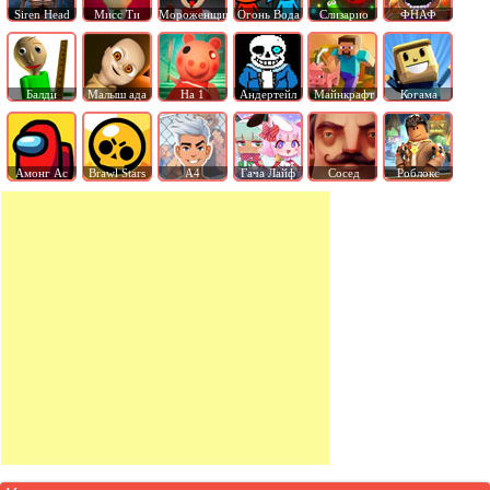
Siren Head
Мисс Ти
Мороженщик
Огонь Вода
Слизарио
ФНАФ
Балди
Малыш ада
На 1
Андертейл
Майнкрафт
Когама
Амонг Ас
Brawl Stars
А4
Гача Лайф
Сосед
Роблокс