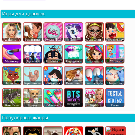
Игры для девочек
Avakin Life
Романтика
Куклы ЛОЛ
Пони
Ава Сити
Готовим еду
Маникюр
Одевалки
Прически
Переделки
Салон
Уборка
Парикма..
Беременные
Больница
Ветеринар
Лечить зубы
Операции
Животные
Кошки
Макияж
БТС
Барби
Тесты
Популярные жанры