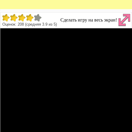
Сделать игру на весь экран!
Оценок:
208
(средняя
3.9
из
5
)