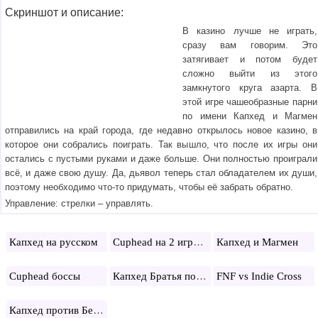
Скриншот и описание:
В казино лучше не играть,
сразу вам говорим. Это
затягивает и потом будет
сложно выйти из этого
замкнутого круга азарта. В
этой игре чашеобразные парни
по имени Капхед и Магмен
отправились на край города, где недавно открылось новое казино, в
которое они собрались поиграть. Так вышло, что после их игры они
остались с пустыми руками и даже больше. Они полностью проиграли
всё, и даже свою душу. Да, дьявол теперь стал обладателем их души,
поэтому необходимо что-то придумать, чтобы её забрать обратно.
Управление: стрелки – управлять.
Cuphead на 2 игрока
Капхед на русском
Капхед и Магмен
Капхед Братья по оружию
Cuphead боссы
FNF vs Indie Cross
Капхед против Бенди