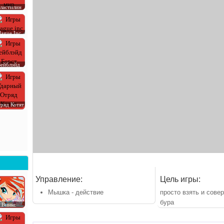
ластилин
lague Inc
Бейблэйд
ряд Котят
Управление:
Цель игры:
Мышка - действие
просто взять и сов
бура
Винкс