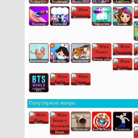
Avakin Life
Романтика
Куклы ЛОЛ
Пони
Ава Сити
Го
Прически
Маникюр
Одевалки
Переделки
Салон
П
Операции
Ж
Лечить зубы
Беременные
Больница
Ветеринар
Кошки
Барби
Тесты
БТС
Популярные жанры
Момо
В
Приколы
Кик Зе Бади
Издевалки
Бенди