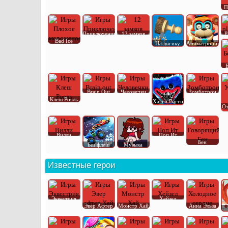
П
Приключения
12 замков
P
Bad Ice
На логику
Аниматроник
Brain Out
Человечки
Зомботрон
Клеш Рояль
Хагги Вагги
От
Вилли
Поп Ит
Бен
Без флеш
Музыка
Известные герои
Эквестрия
Хейзел
Эвер Афтер
Монстр Хай
Анна Эльза