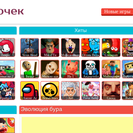
Новые игры
Хиты
Генри
Siren Head
Мисс Ти
Мороженщик
Огонь Вода
Слизарио
ФН
онки на 2
Балди
Малыш ада
На 1
Андертейл
Майнкрафт
Ког
Фрайдей
Амонг Ас
Brawl Stars
А4
Гача Лайф
Сосед
Робл
Эволюция бура