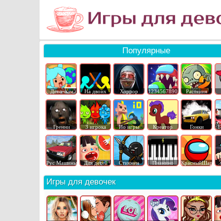
Популярные
Девочкам
На двоих
Хоррор
1234567890
Растения
Гренни
3 игрока
Ио игры
Креатор
Гонки
Г
Рус Машины
Для детей
Стикмен
Пианино
КрасныйШар
Игры для девочек