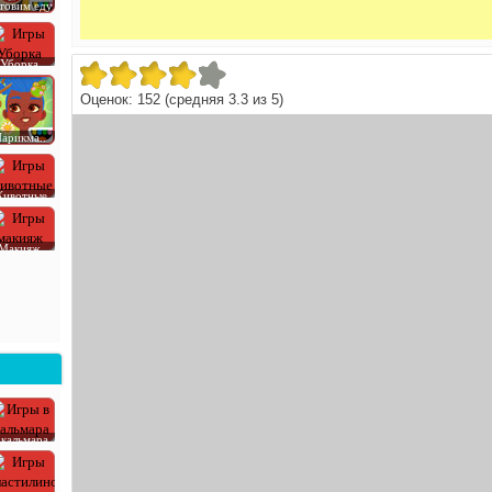
товим еду
Уборка
Оценок:
152
(средняя
3.3
из
5
)
арикма..
ивотные
Макияж
 кальмара