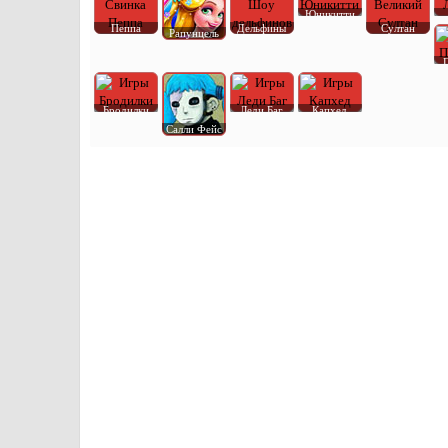
Юникитти
Пеппа
Дельфины
Султан
Рапунцель
Бродилки
Леди Баг
Капхед
Салли Фейс