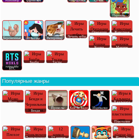
Маникюр
Одевалки
Переделки
Салон
Парикма..
Операции
Животные
Лечить зубы
Беременные
Больница
Ветеринар
Кошки
Макияж
Барби
Тесты
БТС
Популярные жанры
Момо
В кальмара
Приколы
Кик Зе Бади
Издевалки
Бенди
Пластилин
Приключения
12 замков
Plague Inc