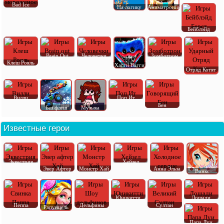
Bad Ice
На логику
Аниматроник
Бейблэйд
Brain Out
Человечки
Зомботрон
Клеш Рояль
Хагги Вагги
Отряд Котят
Вилли
Поп Ит
Бен
Без флеш
Музыка
Известные герои
Эквестрия
Хейзел
Эвер Афтер
Монстр Хай
Анна Эльза
Винкс
Юникитти
Лошади
Пеппа
Дельфины
Султан
Рапунцель
Папа Луи