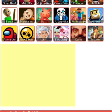
Siren Head
Мисс Ти
Мороженщик
Огонь Вода
Слизарио
ФНАФ
Балди
Малыш ада
На 1
Андертейл
Майнкрафт
Когама
Амонг Ас
Brawl Stars
А4
Гача Лайф
Сосед
Роблокс