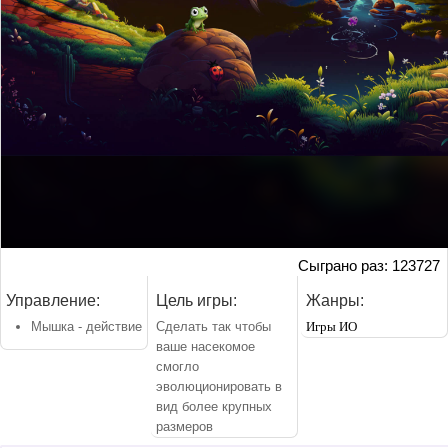
Сыграно раз: 123727
Управление:
Цель игры:
Жанры:
Мышка - действие
Сделать так чтобы
Игры ИО
ваше насекомое
смогло
эволюционировать в
вид более крупных
размеров