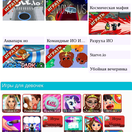
Космическая мафия
Командные ИО Игры
Аквапарк ио
Разруха ИО
Starve.io
Убойная вечеринка
Игры для девочек
Avakin Life
Романтика
Куклы ЛОЛ
Пони
Ава Сити
Готовим еду
Прически
Уборка