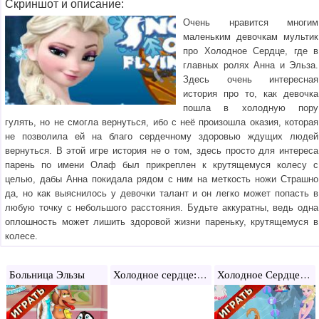
Скриншот и описание:
Очень нравится многим
маленьким девочкам мультик
про Холодное Сердце, где в
главных ролях Анна и Эльза.
Здесь очень интересная
история про то, как девочка
пошла в холодную пору
гулять, но не смогла вернуться, ибо с неё произошла оказия, которая
не позволила ей на благо сердечному здоровью ждущих людей
вернуться. В этой игре история не о том, здесь просто для интереса
парень по имени Олаф был прикреплен к крутящемуся колесу с
целью, дабы Анна покидала рядом с ним на меткость ножи Страшно
да, но как выяснилось у девочки талант и он легко может попасть в
любую точку с небольшого расстояния. Будьте аккуратны, ведь одна
оплошность может лишить здоровой жизни пареньку, крутящемуся в
колесе.
Холодное сердце: одевалка Анны
Холодное Сердце Одевалки Эльзы
Больница Эльзы