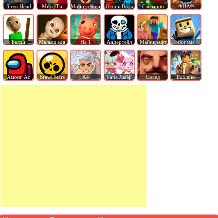
Siren Head
Мисс Ти
Мороженщик
Огонь Вода
Слизарио
ФНАФ
Балди
Малыш ада
На 1
Андертейл
Майнкрафт
Когама
Амонг Ас
Brawl Stars
А4
Гача Лайф
Сосед
Роблокс