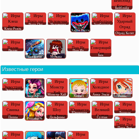
Бейблэйд
Brain Out
Человечки
Зомботрон
Клеш Рояль
Хагги Вагги
Отряд Котят
Вилли
Поп Ит
Бен
Без флеш
Музыка
Известные герои
Эквестрия
Монстр Хай
Анна Эльза
Эвер Афтер
Хейзел
Винкс
Юникитти
Лошади
Пеппа
Дельфины
Султан
Рапунцель
Папа Луи