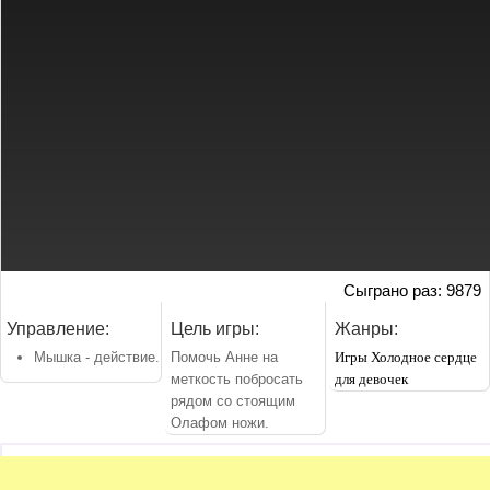
Сыграно раз: 9879
Управление:
Цель игры:
Жанры:
Мышка - действие.
Помочь Анне на
Игры Холодное сердце
меткость побросать
для девочек
рядом со стоящим
Олафом ножи.