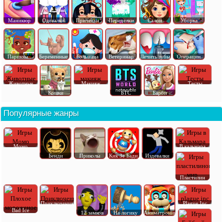
Маникюр
Одевалки
Прически
Переделки
Салон
Уборка
Парикма..
Беременные
Больница
Ветеринар
Лечить зубы
Операции
Животные
Макияж
Тесты
Кошки
БТС
Барби
Популярные жанры
Момо
В кальмара
Бенди
Приколы
Кик Зе Бади
Издевалки
Пластилин
Приключения
Plague Inc
Bad Ice
12 замков
На логику
Аниматроник