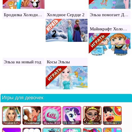
Бродилка Холодное сердце
Эльза помогает Деду Морозу
Холодное Сердце 2
Майнкрафт Холодное сердце
Эльза на новый год
Косы Эльзы
Игры для девочек
Avakin Life
Романтика
Куклы ЛОЛ
Пони
Ава Сити
Готовим еду