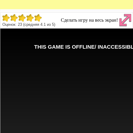
Сделать игру на весь экран!
Оценок:
23
(средняя
4.1
из
5
)