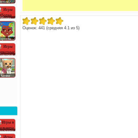
товим еду
Уборка
Оценок:
441
(средняя
4.1
из
5
)
арикма..
ивотные
Кошки
 кальмара