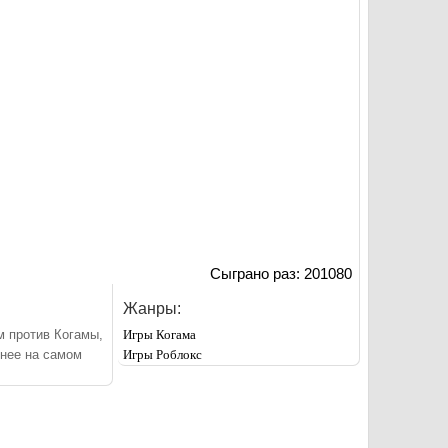
Сыграно раз: 201080
Жанры:
м против Когамы,
Игры Когама
ьнее на самом
Игры Роблокс