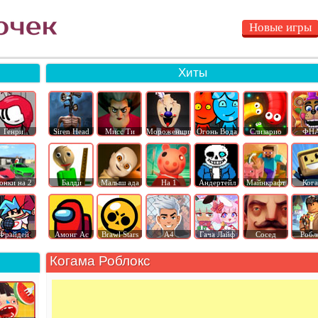
Новые игры
Хиты
Генри
Siren Head
Мисс Ти
Мороженщик
Огонь Вода
Слизарио
ФН
онки на 2
Балди
Малыш ада
На 1
Андертейл
Майнкрафт
Ког
Фрайдей
Амонг Ас
Brawl Stars
А4
Гача Лайф
Сосед
Робл
Когама Роблокс