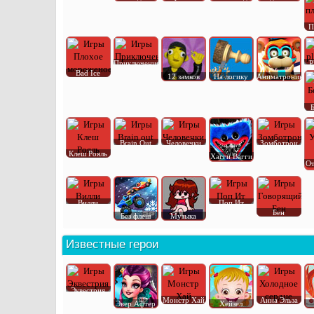
П
Приключения
P
Bad Ice
12 замков
На логику
Аниматроник
Brain Out
Человечки
Зомботрон
Клеш Рояль
Хагги Вагги
От
Вилли
Поп Ит
Бен
Без флеш
Музыка
Известные герои
Эквестрия
Монстр Хай
Анна Эльза
Эвер Афтер
Хейзел