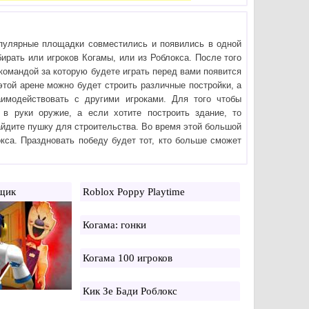
пулярные площадки совместились и появились в одной
бирать или игроков Когамы, или из Роблокса. После того
 командой за которую будете играть перед вами появится
этой арене можно будет строить различные постройки, а
аимодействовать с другими игроками. Для того чтобы
е в руки оружие, а если хотите построить здание, то
йдите пушку для строительства. Во время этой большой
окса. Праздновать победу будет тот, кто больше сможет
нщик
Roblox Poppy Playtime
Когама: гонки
Когама 100 игроков
Кик Зе Бади Роблокс