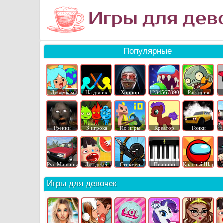
Популярные
Девочкам
На двоих
Хоррор
1234567890
Растения
Гренни
3 игрока
Ио игры
Креатор
Гонки
Г
Рус Машины
Для детей
Стикмен
Пианино
КрасныйШар
Игры для девочек