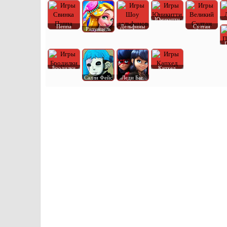
Юникитти
Пеппа
Дельфины
Султан
Рапунцель
Бродилки
Капхед
Салли Фейс
Леди Баг