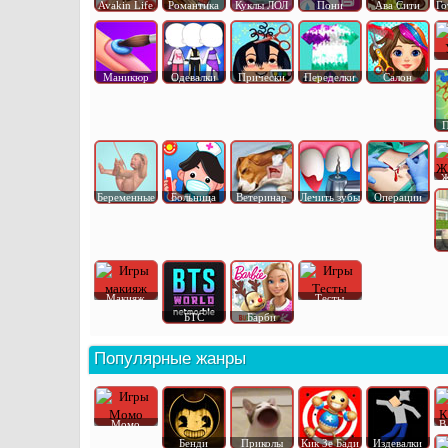
Avakin Life
Романтика
Куклы ЛОЛ
Пони
Ава Сити
Го
Маникюр
Одевалки
Прически
Переделки
Салон
П
Ж
Беременные
Больница
Ветеринар
Лечить зубы
Операции
Макияж
Тесты
БТС
Барби
Популярные жанры
Момо
В
Бенди
Приколы
Кик Зе Бади
Издевалки