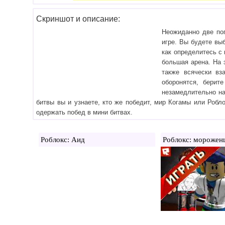
Скриншот и описание:
Неожиданно две по
игре. Вы будете вы
как определитесь с
большая арена. На 
также всячески вз
оборонятся, берит
незамедлительно на
битвы вы и узнаете, кто же победит, мир Когамы или Робл
одержать побед в мини битвах.
Роблокс: Аид
Роблокс: мороже