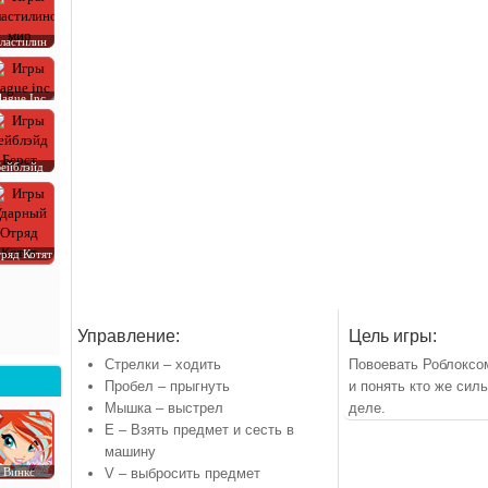
ластилин
lague Inc
Бейблэйд
ряд Котят
Управление:
Цель игры:
Стрелки – ходить
Повоевать Роблоксо
Пробел – прыгнуть
и понять кто же сил
Мышка – выстрел
деле.
E – Взять предмет и сесть в
машину
V – выбросить предмет
Винкс