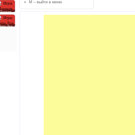
M – выйти в меню
Лошади
Папа Луи