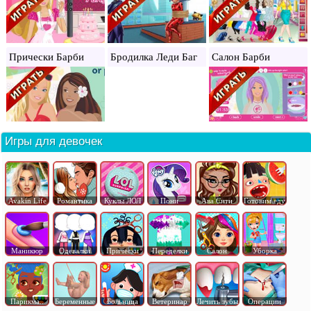
Прически Барби
Бродилка Леди Баг
Салон Барби
Игры для девочек
Avakin Life
Романтика
Куклы ЛОЛ
Пони
Ава Сити
Готовим еду
Маникюр
Одевалки
Прически
Переделки
Салон
Уборка
Парикма..
Беременные
Больница
Ветеринар
Лечить зубы
Операции