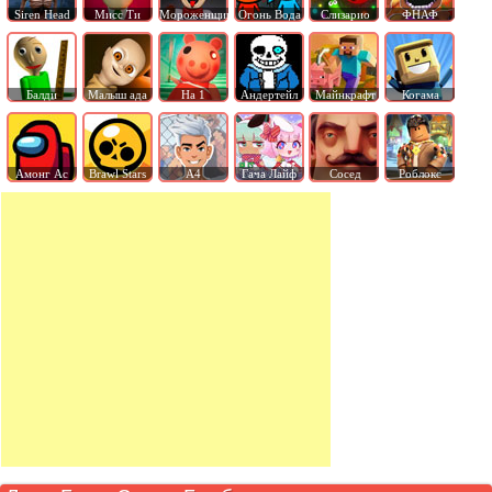
Siren Head
Мисс Ти
Мороженщик
Огонь Вода
Слизарио
ФНАФ
Балди
Малыш ада
На 1
Андертейл
Майнкрафт
Когама
Амонг Ас
Brawl Stars
А4
Гача Лайф
Сосед
Роблокс