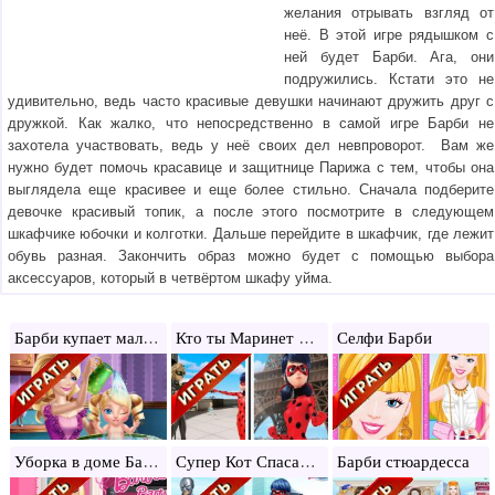
желания отрывать взгляд от
неё. В этой игре рядышком с
ней будет Барби. Ага, они
подружились. Кстати это не
удивительно, ведь часто красивые девушки начинают дружить друг с
дружкой. Как жалко, что непосредственно в самой игре Барби не
захотела участвовать, ведь у неё своих дел невпроворот. Вам же
нужно будет помочь красавице и защитнице Парижа с тем, чтобы она
выглядела еще красивее и еще более стильно. Сначала подберите
девочке красивый топик, а после этого посмотрите в следующем
шкафчике юбочки и колготки. Дальше перейдите в шкафчик, где лежит
обувь разная. Закончить образ можно будет с помощью выбора
аксессуаров, который в четвёртом шкафу уйма.
Барби купает малышку
Кто ты Маринет или Леди Баг?
Селфи Барби
Уборка в доме Барби
Супер Кот Спасает Леди Баг
Барби стюардесса