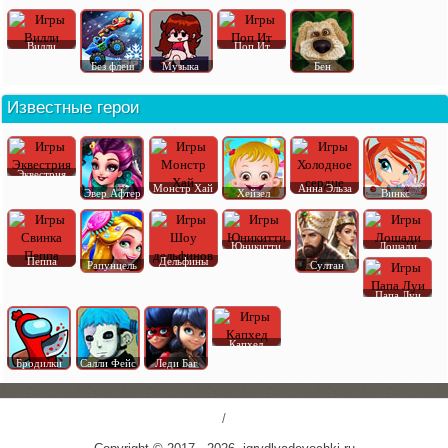
Вилли
Поп Ит
Без флеш
Музыка
Бен
Известные герои
Эквестрия
Монстр Хай
Анна Эльза
Эвер Афтер
Хейзел
Винкс
Юникитти
Лошади
Пеппа
Дельфины
Рапунцель
Султан
Папа Луи
Капхед
Бродилки
Салли Фейс
Леди Баг
/