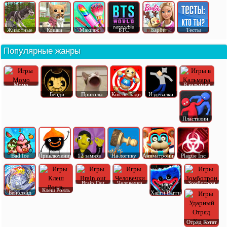
Животные
Кошки
Макияж
БТС
Барби
Тесты
Популярные жанры
Момо
В кальмара
Бенди
Приколы
Кик Зе Бади
Издевалки
Пластилин
Bad Ice
Приключения
12 замков
На логику
Аниматроник
Plague Inc
Brain Out
Человечки
Зомботрон
Клеш Рояль
Бейблэйд
Хагги Вагги
Отряд Котят