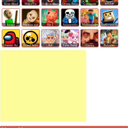
Siren Head
Мисс Ти
Мороженщик
Огонь Вода
Слизарио
ФНАФ
Балди
Малыш ада
На 1
Андертейл
Майнкрафт
Когама
Амонг Ас
Brawl Stars
А4
Гача Лайф
Сосед
Роблокс