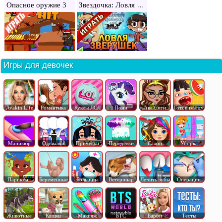
Звездочка: Ловля зверушек
Опасное оружие 3
Игры для девочек
Avakin Life
Романтика
Куклы ЛОЛ
Пони
Ава Сити
Готовим еду
Маникюр
Одевалки
Прически
Переделки
Салон
Уборка
Парикма..
Беременные
Больница
Ветеринар
Лечить зубы
Операции
Животные
Кошки
Макияж
БТС
Барби
Тесты