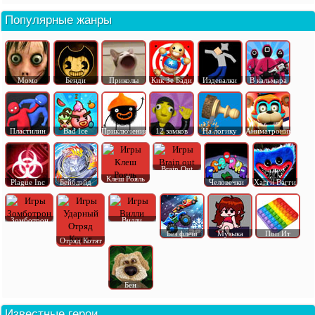
Популярные жанры
Момо
Бенди
Приколы
Кик Зе Бади
Издевалки
В кальмара
Пластилин
Bad Ice
Приключения
12 замков
На логику
Аниматроник
Brain Out
Клеш Рояль
Plague Inc
Бейблэйд
Человечки
Хагги Вагги
Зомботрон
Вилли
Без флеш
Музыка
Поп Ит
Отряд Котят
Бен
Известные герои