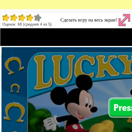
Сделать игру на весь экран!
Оценок:
68
(средняя
4
из
5
)