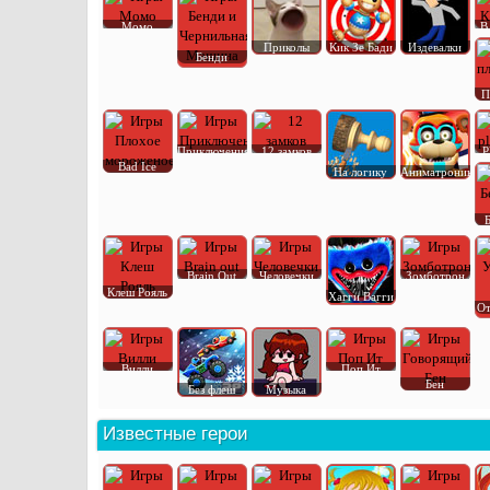
Момо
В
Приколы
Кик Зе Бади
Издевалки
Бенди
П
Приключения
12 замков
P
Bad Ice
На логику
Аниматроник
Brain Out
Человечки
Зомботрон
Клеш Рояль
Хагги Вагги
От
Вилли
Поп Ит
Бен
Без флеш
Музыка
Известные герои