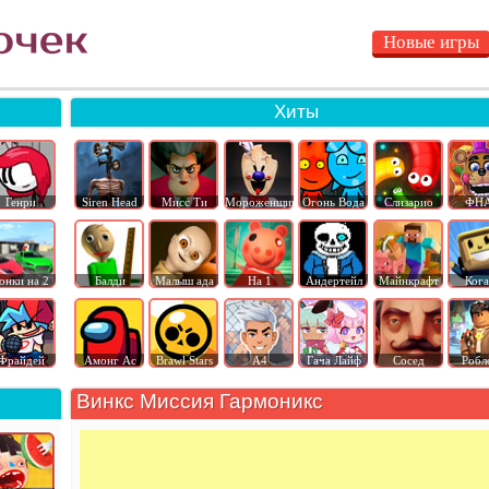
Новые игры
Хиты
Генри
Siren Head
Мисс Ти
Мороженщик
Огонь Вода
Слизарио
ФН
онки на 2
Балди
Малыш ада
На 1
Андертейл
Майнкрафт
Ког
Фрайдей
Амонг Ас
Brawl Stars
А4
Гача Лайф
Сосед
Робл
Винкс Миссия Гармоникс