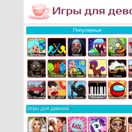
Популярные
Девочкам
На двоих
Хоррор
1234567890
Растения
Гренни
3 игрока
Ио игры
Креатор
Гонки
Г
Рус Машины
Для детей
Стикмен
Пианино
КрасныйШар
Игры для девочек