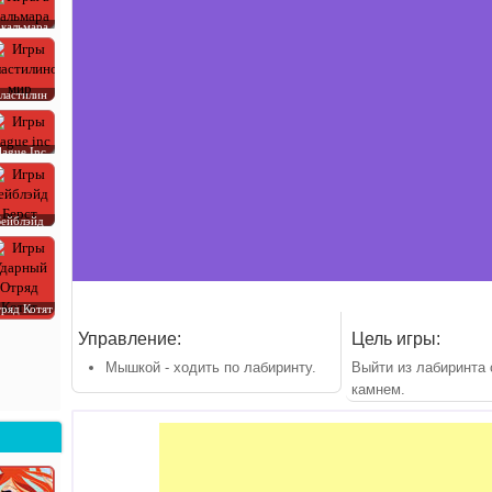
 кальмара
ластилин
lague Inc
Бейблэйд
ряд Котят
Управление:
Цель игры:
Мышкой - ходить по лабиринту.
Выйти из лабиринта
камнем.