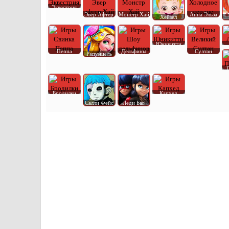
Эквестрия
Эвер Афтер
Монстр Хай
Анна Эльза
Хейзел
Юникитти
Пеппа
Дельфины
Султан
Рапунцель
Бродилки
Капхед
Салли Фейс
Леди Баг