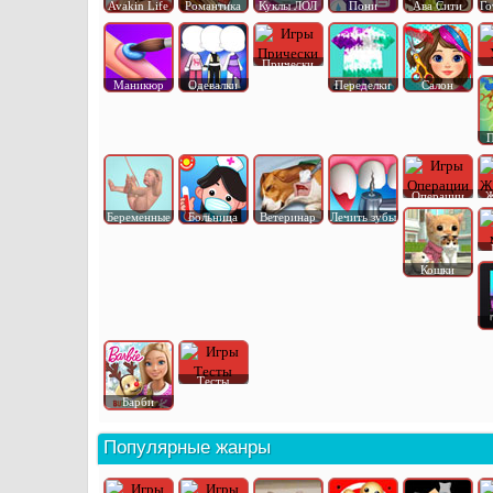
Avakin Life
Романтика
Куклы ЛОЛ
Пони
Ава Сити
Го
Прически
Маникюр
Одевалки
Переделки
Салон
П
Операции
Ж
Беременные
Больница
Ветеринар
Лечить зубы
Кошки
Тесты
Барби
Популярные жанры