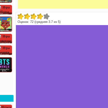
товим еду
Уборка
Оценок:
72
(средняя
3.7
из
5
)
арикма..
ивотные
Макияж
БТС