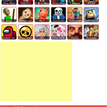
Siren Head
Мисс Ти
Мороженщик
Огонь Вода
Слизарио
ФНАФ
Балди
Малыш ада
На 1
Андертейл
Майнкрафт
Когама
Амонг Ас
Brawl Stars
А4
Гача Лайф
Сосед
Роблокс