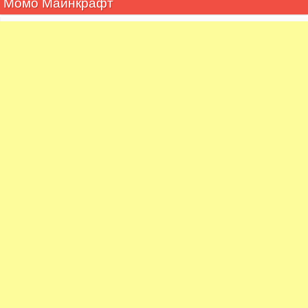
Момо Майнкрафт