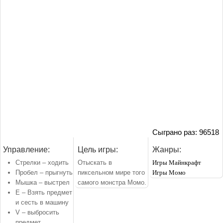
Сыграно раз: 96518
Управление:
Цель игры:
Жанры:
Стрелки – ходить
Отыскать в
Игры Майнкрафт
Пробел – прыгнуть
пиксельном мире того
Игры Момо
Мышка – выстрел
самого монстра Момо.
E – Взять предмет
и сесть в машину
V – выбросить
предмет