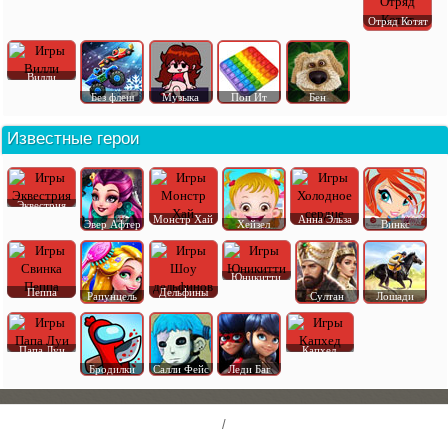
Отряд Котят
Вилли
Без флеш
Музыка
Поп Ит
Бен
Известные герои
Эквестрия
Монстр Хай
Анна Эльза
Эвер Афтер
Хейзел
Винкс
Юникитти
Пеппа
Дельфины
Рапунцель
Султан
Лошади
Папа Луи
Капхед
Бродилки
Салли Фейс
Леди Баг
/