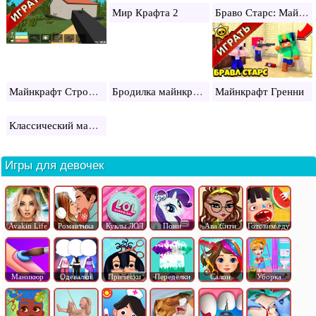
Браво Старс: Майнкрафт
Мир Крафта 2
Майнкрафт Строитель
Бродилка майнкрафт
Майнкрафт Гренни
Классический майнкрафт
Игры для девочек
Avakin Life
Романтика
Куклы ЛОЛ
Пони
Ава Сити
Готовим еду
Маникюр
Одевалки
Прически
Переделки
Салон
Уборка