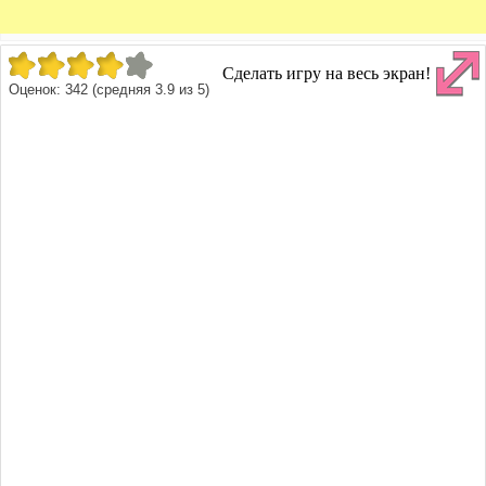
Сделать игру на весь экран!
Оценок:
342
(средняя
3.9
из
5
)