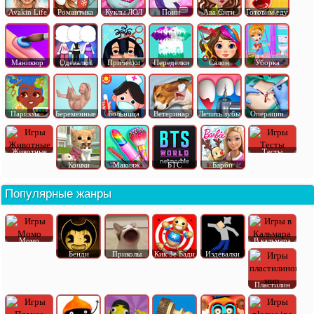
Avakin Life
Романтика
Куклы ЛОЛ
Пони
Ава Сити
Готовим еду
Маникюр
Одевалки
Прически
Переделки
Салон
Уборка
Парикма..
Беременные
Больница
Ветеринар
Лечить зубы
Операции
Животные
Тесты
Кошки
Макияж
БТС
Барби
Популярные жанры
Момо
В кальмара
Бенди
Приколы
Кик Зе Бади
Издевалки
Пластилин