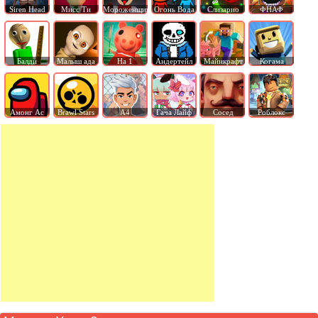
Siren Head
Мисс Ти
Мороженщик
Огонь Вода
Слизарио
ФНАФ
Балди
Малыш ада
На 1
Андертейл
Майнкрафт
Когама
Амонг Ас
Brawl Stars
А4
Гача Лайф
Сосед
Роблокс