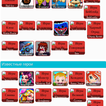
Plague Inc
Bad Ice
Приключения
12 замков
На логику
Аниматроник
Бейблэйд
Brain Out
Человечки
Зомботрон
Клеш Рояль
Хагги Вагги
Отряд Котят
Вилли
Поп Ит
Бен
Без флеш
Музыка
Известные герои
Эквестрия
Монстр Хай
Анна Эльза
Эвер Афтер
Хейзел
Винкс
Юникитти
Лошади
Пеппа
Дельфины
Султан
Рапунцель